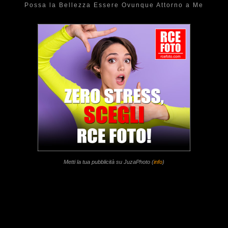
Possa la Bellezza Essere Ovunque Attorno a Me
Metti la tua pubblicità su JuzaPhoto (
info
)