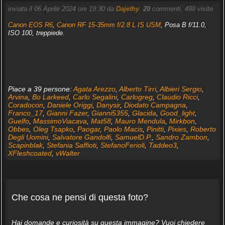
inviata il 06 Aprile 2024 ore 19:30 da
Dajethy
.
20
commenti, 499 visite.
Canon EOS R6
,
Canon RF 15-35mm f/2.8 L IS USM
, Posa B f/11.0,
ISO 100, treppiede.
Piace a 39 persone:
Agata Arezzo
,
Alberto Tirri
,
Albieri Sergio
,
Arvina
,
Bo Larkeed
,
Carlo Segalini
,
Carlogreg
,
Claudio Ricci
,
Coradocon
,
Daniele Origgi
,
Danysir
,
Diodato Campagna
,
Franco_17
,
Gianni Fazer
,
Gianni5355
,
Glacida
,
Good_light
,
Guelfo
,
MassimoViacava
,
Mat58
,
Mauro Mendula
,
Mirkbon
,
Obbes
,
Oleg Tsapko
,
Paogar
,
Paolo Macis
,
Pinitti
,
Pixies
,
Roberto
Degli Uomini
,
Salvatore Gandolfi
,
SamuelD.P.
,
Sandro Zambon
,
Scapinblak
,
Stefania Saffioti
,
StefanoFerioli
,
Taddeo3
,
XFleshcoated
,
vWalter
Che cosa ne pensi di questa foto?
Hai domande e curiosità su questa immagine? Vuoi chiedere