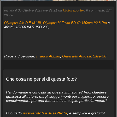
inviata il 05 Ottobre 2023 ore 21:21 da
Cicloreporter
.
0
commenti, 274
visite.
Olympus OM-D E-M1 III
,
Olympus M.Zuiko ED 40-150mm f/2.8 Pro
a
40mm, 1/2000 f/4.5, ISO 200,
Piace a 3 persone:
Franco Abbiati
,
Giancarlo Anfossi
,
Silver58
Che cosa ne pensi di questa foto?
Hai domande e curiosità su questa immagine? Vuoi chiedere
qualcosa all'autore, dargli suggerimenti per migliorare, oppure
complimentarti per una foto che ti ha colpito particolarmente?
Puoi farlo
iscrivendoti a JuzaPhoto
, è semplice e gratuito!