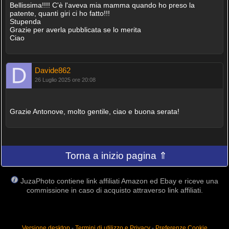
Bellissima!!!! C'è l'aveva mia mamma quando ho preso la
patente, quanti giri ci ho fatto!!!
Stupenda
Grazie per averla pubblicata se lo merita
Ciao
Davide862
26 Luglio 2025 ore 20:08
Grazie Antonove, molto gentile, ciao e buona serata!
Torna a inizio pagina ⇑
JuzaPhoto contiene link affiliati Amazon ed Ebay e riceve una
commissione in caso di acquisto attraverso link affiliati.
Versione desktop
-
Termini di utilizzo e Privacy
-
Preferenze Cookie