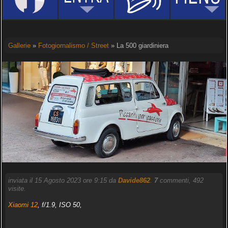
Gallerie
»
Fotogiornalismo / Street
» La 500 giardiniera
inviata il 15 Agosto 2023 ore 9:15 da
Davide862
.
7
commenti, 492
visite.
Xiaomi 12
, f/1.9, ISO 50,