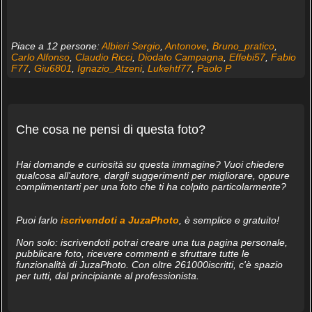
Piace a 12 persone:
Albieri Sergio
,
Antonove
,
Bruno_pratico
,
Carlo Alfonso
,
Claudio Ricci
,
Diodato Campagna
,
Effebi57
,
Fabio
F77
,
Giu6801
,
Ignazio_Atzeni
,
Lukehtf77
,
Paolo P
Che cosa ne pensi di questa foto?
Hai domande e curiosità su questa immagine? Vuoi chiedere
qualcosa all'autore, dargli suggerimenti per migliorare, oppure
complimentarti per una foto che ti ha colpito particolarmente?
Puoi farlo
iscrivendoti a JuzaPhoto
, è semplice e gratuito!
Non solo: iscrivendoti potrai creare una tua pagina personale,
pubblicare foto, ricevere commenti e sfruttare tutte le
funzionalità di JuzaPhoto. Con oltre 261000iscritti, c'è spazio
per tutti, dal principiante al professionista.