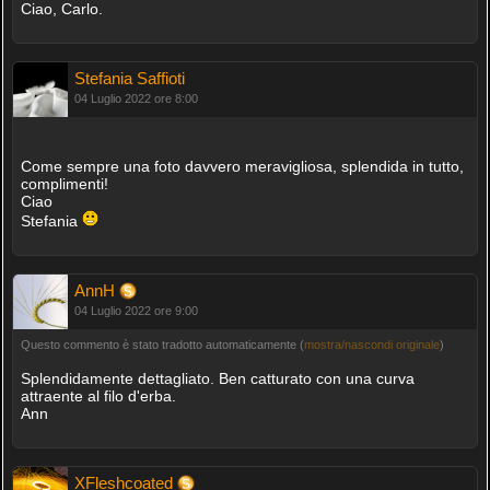
Ciao, Carlo.
Stefania Saffioti
04 Luglio 2022 ore 8:00
Come sempre una foto davvero meravigliosa, splendida in tutto,
complimenti!
Ciao
Stefania
AnnH
04 Luglio 2022 ore 9:00
Questo commento è stato tradotto automaticamente (
mostra/nascondi originale
)
Splendidamente dettagliato. Ben catturato con una curva
attraente al filo d'erba.
Ann
XFleshcoated