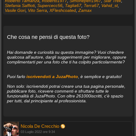
Roberto Tamanza
,
Roberto1977
,
Simoneperi1967
,
Star Trek
,
Stefania Saffioti
,
Supercecc56
,
Taglia67
,
Terra67
,
Vahid_st
,
Vasile Gori
,
Vito Serra
,
XFleshcoated
,
Zamax
Che cosa ne pensi di questa foto?
Hai domande e curiosità su questa immagine? Vuoi chiedere
qualcosa all'autore, dargli suggerimenti per migliorare, oppure
complimentarti per una foto che ti ha colpito particolarmente?
Puoi farlo
iscrivendoti a JuzaPhoto
, è semplice e gratuito!
Non solo: iscrivendoti potrai creare una tua pagina personale,
pubblicare foto, ricevere commenti e sfruttare tutte le
funzionalità di JuzaPhoto. Con oltre 261000iscritti, c'è spazio
per tutti, dal principiante al professionista.
Nicola De Crecchio
03 Luglio 2022 ore 9:34