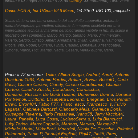
inviata il 03 Luglio 2022 ore 9:28 da
Gandy
.
33
commenti, 1490 visite.
Canon EOS R
,
Irix 150mm f/2.8 Macro
, 1/4 f/16.0, ISO 100, treppiede.
Scatto da terra con barra centrale del cavalletto capovolta, ambiente
naturale/originale, pannellino riflettente. (immagine sostituita per una
imprecisione tecnica al margine del fotogramma visibile in hd). Mi scuso e
ringrazio per i commenti: Marco, Marzio, Stefano, Mario, Jimi mercury,
Valerio, Sergio, Ciriaco, Albert, Annamaria, Dylan, Caterina, Raimondo,
Nicola, Vito, Roger, Giuliano, Pinitti, Claudio, Donatella, Xfleshcoated,
Simone, Marco, Pigi, Marias, Nadia, Cesare, Merak dubne, Ivano.
Piace a 72 persone:
1niko
,
Albieri Sergio
,
Andnol
,
AnnH
,
Antonio
Desiderio 1984
,
Antonio Pardini
,
Ardian.
,
Arvina
,
Bricio61
,
Carlo
Bassi
,
Cesare Carloni
,
Ciandy
,
Ciriaco Capobianco
,
Claudio
Cortesi
,
Claudio Zucchi
,
Coradocon
,
Cornacchia
,
Damiana_Rusconi
,
De Guidi Tiziano
,
Domenico
,
Donna
,
Doriana
Pontremoli
,
Dvittorio
,
Elisabetta Leonardi
,
Erlegnan
,
Eros Penatti
,
Errevi
,
Error404
,
Fabio F77
,
Franc_esco
,
Francesco_s
,
Fulvio
Lagana'
,
Gabriele Bartozzi
,
Giancarlo Melis
,
Gianluca Donà
,
Giuseppe Taverna
,
Ilario Frassinelli
,
Ivano58
,
Jerry Vacchieri
,
Laura_Panella
,
Luca Costa
,
LucianoSerra.d
,
Luigi Biancucci
,
Luigi Torino
,
MarcoCoppola
,
Mariogs
,
Maryas
,
Maxspin73
,
Michele Marini
,
MirkoForti
,
Mnardell
,
Nicola De Crecchio
,
Palmieri
Raimondo
,
Paolo P
,
Pierluigi Fogliotti
,
Pigi47
,
Pinitti
,
Pires
,