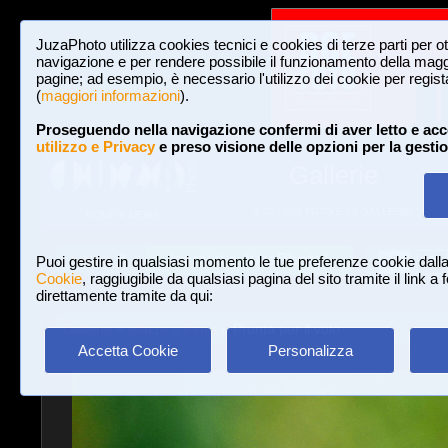
JuzaPhoto utilizza cookies tecnici e cookies di terze parti per o
navigazione e per rendere possibile il funzionamento della maggi
pagine; ad esempio, è necessario l'utilizzo dei cookie per registar
(
maggiori informazioni
).
Proseguendo nella navigazione confermi di aver letto e acc
utilizzo e Privacy
e preso visione delle opzioni per la gesti
Gallerie
3,023,106 FOTO E 16 GALLERIE
HOME E NEWS
Iscriviti a JuzaPhoto!
A
A
Login
Puoi gestire in qualsiasi momento le tue preferenze cookie dall
Cookie
, raggiugibile da qualsiasi pagina del sito tramite il link a
direttamente tramite da qui:
Gallerie
»
Macro e Flora
» Pronta per il volo
Accetta Cookie
Personalizza