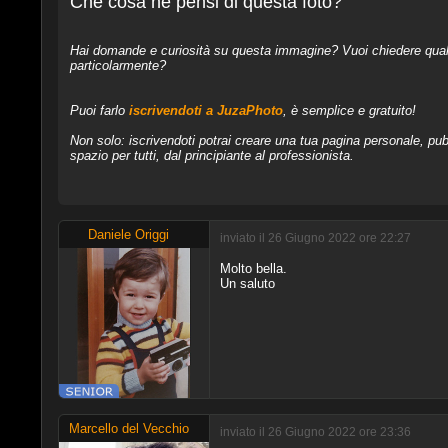
Che cosa ne pensi di questa foto?
Hai domande e curiosità su questa immagine? Vuoi chiedere qualcos
particolarmente?
Puoi farlo
iscrivendoti a JuzaPhoto
, è semplice e gratuito!
Non solo: iscrivendoti potrai creare una tua pagina personale, pubb
spazio per tutti, dal principiante al professionista.
Daniele Origgi
inviato il 26 Giugno 2022 ore 22:27
Molto bella.
Un saluto
Marcello del Vecchio
inviato il 26 Giugno 2022 ore 23:36