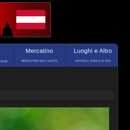
Mercatino
Luoghi e Altro
MERCATINO DELL'USATO
ARTICOLI, #TAG E ALTRO
SSORI