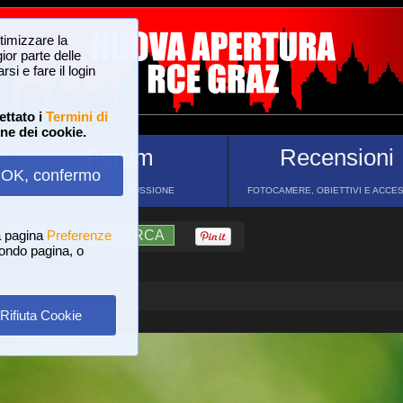
ttimizzare la
or parte delle
si e fare il login
ettato i
Termini di
one dei cookie.
Forum
Recensioni
OK, confermo
FORUM DI DISCUSSIONE
FOTOCAMERE, OBIETTIVI E ACCE
a pagina
?
AIUTO
Preferenze
RICERCA
 fondo pagina, o
Rifiuta Cookie