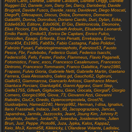
Pozzo Carlo
,
Danese
,
Daniele Cavadini
,
Daniele Origgi
,
Daniele
Ruggeri D2
,
Daniele_rom
,
Dany Sei
,
Darcy
,
Dariobenji
,
Davide
Brugnoli
,
Davide Fusco
,
Davide_rassy
,
Davidevet
,
Diego Moscati
,
DiegoPi
,
Difesapass
,
Discus
,
Dolza
,
Domenico
,
Domenico
Galati85
,
Donna
,
Donrobus
,
Doriano Ciardo
,
Duri
,
Dylan
,
Ecka
,
Eddie6630
,
Editore
,
Edo0606
,
El Gio
,
Elektronicola
,
Eleonoire
,
Elias Piccioni
,
Elis Bolis
,
Elisabeth Ardouin
,
Elisabetta Leonardi
,
Emilio Paolo
,
Emilio63
,
Enrico De Capitani
,
Enrico Fulco
,
Enricollen
,
Epago
,
Erfiorda
,
Eros Penatti
,
Errekappa
,
Errevi
,
Error404
,
Es1985
,
Fab83x
,
Fabio Castagna
,
Fabio Polidori
,
Fabrizio Fusari
,
Fabriziogirmeniaphoto
,
Fabrizios53
,
Fausto
Pesce
,
Fbr
,
Fedebobo
,
Federico Guiati
,
Federico Isacchi
,
Federico56
,
Fefo
,
Fester
,
Fiodor
,
Flammeus
,
Flavio Paganelli
,
Fotomistico
,
Franc_esco
,
Francesco Casalenuovo
,
Francesco
Dintrono
,
Francesco Tommasini
,
Franco Galattica
,
Franz1980
,
Frapaso
,
Fulvio Gioria
,
Gabriele Netti
,
Gabrielle Martin
,
Gaetano
Ferrera
,
Gaia Alessandro
,
Galesi.gd
,
Gaucho62
,
Ggbruni
,
Giallo63
,
Giammarcoa
,
Giancarlo Anfossi
,
Gianfranco Mineri
,
Gianluca Porciani
,
Gianluigi64
,
Gianni Aggravi
,
Giant Step
,
Gielle1755
,
Gifewh
,
Gigiluciecu
,
Giion
,
Giocala
,
GiorgiaF
,
Giorgio
Comero
,
Giorgio1988
,
Giova_73
,
Giovanni Azzi
,
Giovanni
Rabolini
,
GiuCir
,
Gnedo
,
Gpierocompostela
,
Grost76
,
Guidoalpino
,
Hamed2240
,
Henryp982
,
Herman
,
I-disa
,
Ignatius
,
Ilario Frassinelli
,
Indaco
,
Jack_98
,
Jacopograziano
,
Jancas
,
Japandrea
,
Jarmila
,
Jazzcocks
,
Jeant
,
Jisung Kim
,
Johnny P
,
Jonphoto
,
Jooferr
,
Jordan79
,
Josesilva
,
Josidemartino
,
Julien
Brun
,
Just_Peppe_Proto86
,
Juza
,
Jypka
,
Kalos
,
Kappa2
,
Keio_MoJi
,
Kermit58
,
Kikkiricky
,
L'Olandese Volante
,
Ladislav
,