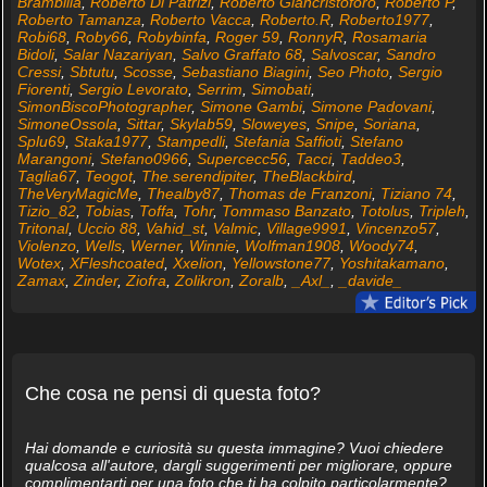
Brambilla
,
Roberto Di Patrizi
,
Roberto Giancristoforo
,
Roberto P
,
Roberto Tamanza
,
Roberto Vacca
,
Roberto.R
,
Roberto1977
,
Robi68
,
Roby66
,
Robybinfa
,
Roger 59
,
RonnyR
,
Rosamaria
Bidoli
,
Salar Nazariyan
,
Salvo Graffato 68
,
Salvoscar
,
Sandro
Cressi
,
Sbtutu
,
Scosse
,
Sebastiano Biagini
,
Seo Photo
,
Sergio
Fiorenti
,
Sergio Levorato
,
Serrim
,
Simobati
,
SimonBiscoPhotographer
,
Simone Gambi
,
Simone Padovani
,
SimoneOssola
,
Sittar
,
Skylab59
,
Sloweyes
,
Snipe
,
Soriana
,
Splu69
,
Staka1977
,
Stampedli
,
Stefania Saffioti
,
Stefano
Marangoni
,
Stefano0966
,
Supercecc56
,
Tacci
,
Taddeo3
,
Taglia67
,
Teogot
,
The.serendipiter
,
TheBlackbird
,
TheVeryMagicMe
,
Thealby87
,
Thomas de Franzoni
,
Tiziano 74
,
Tizio_82
,
Tobias
,
Toffa
,
Tohr
,
Tommaso Banzato
,
Totolus
,
Tripleh
,
Tritonal
,
Uccio 88
,
Vahid_st
,
Valmic
,
Village9991
,
Vincenzo57
,
Violenzo
,
Wells
,
Werner
,
Winnie
,
Wolfman1908
,
Woody74
,
Wotex
,
XFleshcoated
,
Xxelion
,
Yellowstone77
,
Yoshitakamano
,
Zamax
,
Zinder
,
Ziofra
,
Zolikron
,
Zoralb
,
_Axl_
,
_davide_
Che cosa ne pensi di questa foto?
Hai domande e curiosità su questa immagine? Vuoi chiedere
qualcosa all'autore, dargli suggerimenti per migliorare, oppure
complimentarti per una foto che ti ha colpito particolarmente?