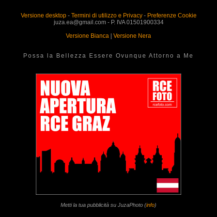
Versione desktop
-
Termini di utilizzo e Privacy
-
Preferenze Cookie
juza.ea@gmail.com - P. IVA 01501900334
Versione Bianca
|
Versione Nera
Possa la Bellezza Essere Ovunque Attorno a Me
Metti la tua pubblicità su JuzaPhoto (
info
)