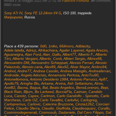
inviata il 30 Maggio 2022 ore 17:01 da
Fabrizio Fortuna
.
99
commenti,
8860 visite.
Sony A7r IV
,
Sony FE 12-24mm f/4 G
, ISO 100, treppiede.
Manpupuner
, Russia.
Piace a 439 persone:
0d0
,
1niko
,
66ilmoro
,
Adblacky
,
Adele.latella
,
Adriuz
,
Afrikachiara
,
Agaler Layenel
,
Agata Arezzo
,
Aguaneigra
,
Alan Ford
,
Alan_Gallo
,
Albert77
,
Alberto F.
,
Alberto
Tirri
,
Alberto Vergani
,
Alberto_Conti
,
Albieri Sergio
,
Albrex68
,
Alessandro DM
,
Alessandro Schieppati
,
Alessio Ferrari
,
Alessio
Palazzolo
,
Alessio.caria
,
Alex89
,
Alex92
,
Alvar Mayor
,
Ambro94
,
Andnol
,
Andre77
,
Andrea Casolin
,
Andrea Maioglio
,
Andreaferrari
,
Androide
,
Angelo Adorisio
,
Annamaria Pertosa
,
AntoTru90
,
Antonellomora
,
Antonio Desiderio 1984
,
Antonio Parrucci
,
Ap87
,
Apollo79
,
Aringhe Blu
,
Arkaine
,
Arvina
,
Ash Settantuno
,
Atrox
,
Axel82
,
Bacna
,
Bagua
,
Bal
,
Beato Angelico
,
BensiLorenzo
,
Bepi
,
Black Rain
,
Bljum
,
Bo Larkeed
,
BucciaFla
,
Caiman
,
Candido
Luca
,
Canotz
,
Capex
,
Carlmon
,
Carlo Gandolfo - Spinotto
,
Carlo
Marchese
,
Carlo OZ
,
Carlo Tavallini
,
CarloAvi
,
Carlogreg
,
Carlopremus
,
Carlovic
,
Caterina Bruzzone
,
Cinzia1262
,
Ciorciari
Felice
,
Claudio Sferra
,
Claudio_Giuffrida
,
Claudiosquarc
,
Corallo
,
Cosiminodegenerali
,
Cosmosub
,
Dadaniele
,
Dal Cero Filippo
,
Dal