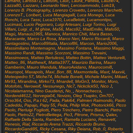
Lamahd
,
Larissa71
,
Lattu96
,
Lauc
,
Laura_Panella
,
Lauzib74
,
Lazza80
,
Lazzaro
,
Leonardo Nieri
,
Lercioammodo
,
Loki19
,
Lorenzo B. Photography
,
Lorenzo Crovetto
,
Lorenzo Marchetti
,
LorenzoT.
,
Loribert
,
Luca Mangiagalli
,
Luca Monego
,
Luca
Ronchi
,
Luca Tassi
,
Luca1970
,
LucaBelotti
,
Lucamontipo
,
Lucimast
,
Lucio Pegoraro
,
Luigi Artesani
,
Luigi Torino
,
Luigi
Villani
,
Luigi_d.
,
M.ghise
,
Ma56
,
Macs92
,
MadEmilio
,
Mafo50
,
Magù
,
Manaus1965
,
Manoca
,
Manrico Chiti
,
Mara Basso
,
Maracante
,
Marco La Rosa
,
Marco Neri
,
Marco Riccardi
,
Marco
Santagostino
,
Marco89Italia
,
Marcof86
,
Marcon
,
Mario2006
,
Massimiliano Montemagno
,
Massimo Fontana
,
Massimo Maggi
,
Massimo Randi
,
Massimo Scorzoni
,
Massimo Trevaini
,
Massimoeos
,
Matteo Bertulessi
,
Matteo Bottin
,
Matteo Venturelli
,
Matteo_86
,
MatthewX
,
Mattia1977
,
Maurizio Barina
,
Mauro
Gamberini
,
Mauro Mendula
,
MauroAvidano
,
Maurocomi8
,
Mauropol
,
Maxapols
,
Maxi_Bon_88
,
Maxmontella
,
Maxt
,
Maxviii
,
Meteopedro 57
,
Miche74
,
Michele Bonelli
,
Michele Marini
,
Mikael
,
Mir91
,
Mirandina
,
Mirko73
,
Mnardell
,
MoGn3
,
Monitor
,
Moro
,
Motofoto
,
Nerowolf
,
Nessunego
,
Nic7
,
Nickclick50
,
Nico J
,
Nicolalamanna
,
Nino Gaudenzi
,
No_
,
Nonnachecca
,
Nordend4612
,
Norvegia04
,
Novizio
,
Oleg Tsapko
,
Om707
,
Orso364
,
Oss
,
P.a.t 62
,
Pada
,
Paki64
,
Palmieri Raimondo
,
Paolo
Cadeddu
,
Papajo
,
Papy 55
,
Peda
,
Philip Mok
,
Photorick66
,
Picco
Paolo
,
Pierluigi Fogliotti
,
Piero Trinchero
,
Pietro Bianchi
,
Pietro
Paolo
,
Pietro22
,
PietroBettega
,
Pio3
,
Pitrone
,
Prisma
,
Qalex
,
Raffaele Della Santa
,
Rambert
,
Ramella Luciano
,
Renavett
,
Renesis
,
Rial
,
Riccardo Arena Trazzi
,
Riccardo Bruno
,
RiccardoGandi95
,
Ricky Cesana
,
Riky Deiana
,
Rob_0
,
Roberto