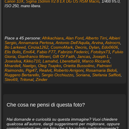
Canon 1DX
,
Sigma 150mm f/2.8 EX DG OS HSM Macro
, 1/400 f/5.0,
ISO 250, mano libera.
Piace a 45 persone:
Afrikachiara
,
Alan Ford
,
Alberto Tirri
,
Albieri
Sergio
,
Annamaria Pertosa
,
Antonio Dell'Aquila
,
Arvina
,
Astrocrs
,
Bo Larkeed
,
Cinzia1262
,
CosmoMark
,
Decris
,
Dylan
,
Edo0606
,
Elis Bolis
,
Emi64
,
Fabio F77
,
Fabrizio Federici
,
Fotobyx73
,
Fulvio
Gioria
,
Gianfranco Mineri
,
Gift Of Faith
,
Jancas
,
Joseph L.
,
Josesilva
,
Kikko710
,
Lamahd
,
Lberetta69
,
Marco Riccardi
,
Mnardell
,
Naelgo
,
Oleg Tsapko
,
Orietta Bussolino
,
Palmieri
Raimondo
,
Pigi47
,
Realvit
,
Roberto Arrigoni
,
Rosamaria Bidoli
,
Ruggero Bertarello
,
Sergio Occhiuzzo
,
Soriana
,
Stefania Saffioti
,
Steo69
,
Tritonal
,
Zinder
Che cosa ne pensi di questa foto?
Hai domande e curiosità su questa immagine? Vuoi chiedere
qualcosa all'autore, dargli suggerimenti per migliorare, oppure
complimentarti per una foto che ti ha colpito particolarmente?