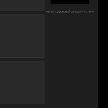
Metti la tua pubblicità su JuzaPhoto (
info
)