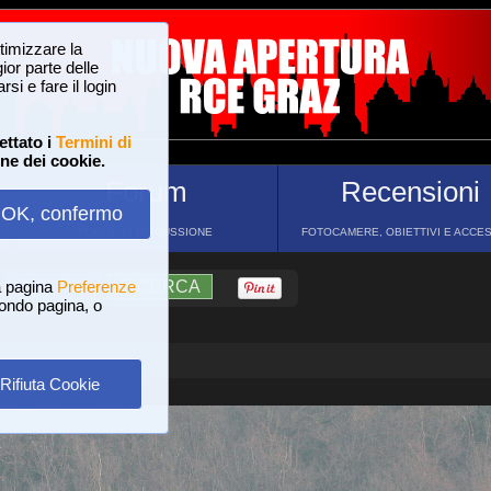
ttimizzare la
or parte delle
si e fare il login
ettato i
Termini di
one dei cookie.
Forum
Recensioni
OK, confermo
FORUM DI DISCUSSIONE
FOTOCAMERE, OBIETTIVI E ACCE
a pagina
?
AIUTO
Preferenze
RICERCA
 fondo pagina, o
Rifiuta Cookie