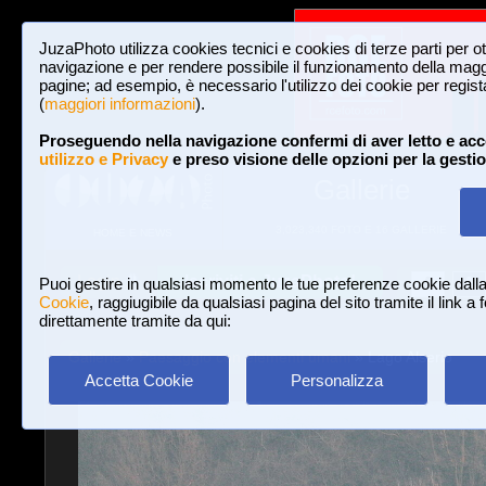
JuzaPhoto utilizza cookies tecnici e cookies di terze parti per o
navigazione e per rendere possibile il funzionamento della maggi
pagine; ad esempio, è necessario l'utilizzo dei cookie per registar
(
maggiori informazioni
).
Proseguendo nella navigazione confermi di aver letto e acc
utilizzo e Privacy
e preso visione delle opzioni per la gesti
Gallerie
3,023,340 FOTO E 16 GALLERIE
HOME E NEWS
Iscriviti a JuzaPhoto!
A
A
Login
Puoi gestire in qualsiasi momento le tue preferenze cookie dall
Cookie
, raggiugibile da qualsiasi pagina del sito tramite il link a
direttamente tramite da qui:
Gallerie
»
Paesaggio con elementi umani
» Lago Alserio
Accetta Cookie
Personalizza