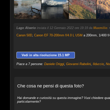
Lago Alserio
inviata il 12 Gennaio 2022 ore 19:19 da
Maxmilio
.
Canon 50D
,
Canon EF 70-200mm f/4.0 L USM
a 200mm, 1/400 f/4
Vedi in alta risoluzione 15.1 MP
Piace a 7 persone:
Daniele Origgi
,
Giovanni Rabolini
,
Ilduccio
,
No
Che cosa ne pensi di questa foto?
Hai domande e curiosità su questa immagine? Vuoi chiedere qualcos
particolarmente?