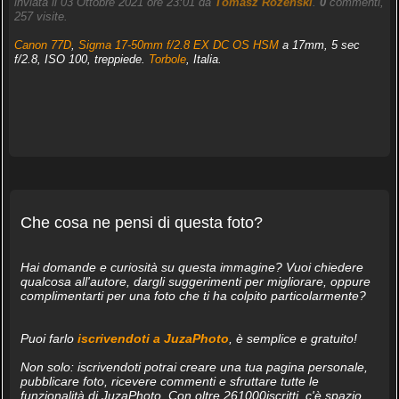
inviata il 03 Ottobre 2021 ore 23:01 da
Tomasz Rozenski
.
0
commenti,
257 visite.
Canon 77D
,
Sigma 17-50mm f/2.8 EX DC OS HSM
a 17mm, 5 sec
f/2.8, ISO 100, treppiede.
Torbole
, Italia.
Che cosa ne pensi di questa foto?
Hai domande e curiosità su questa immagine? Vuoi chiedere
qualcosa all'autore, dargli suggerimenti per migliorare, oppure
complimentarti per una foto che ti ha colpito particolarmente?
Puoi farlo
iscrivendoti a JuzaPhoto
, è semplice e gratuito!
Non solo: iscrivendoti potrai creare una tua pagina personale,
pubblicare foto, ricevere commenti e sfruttare tutte le
funzionalità di JuzaPhoto. Con oltre 261000iscritti, c'è spazio