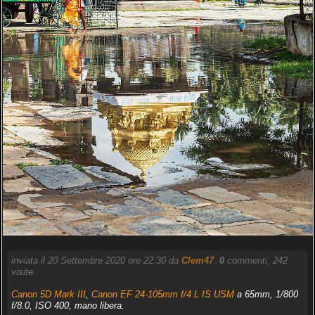
inviata il 20 Settembre 2020 ore 22:30 da
Clem47
.
0
commenti, 242
visite.
Canon 5D Mark III
,
Canon EF 24-105mm f/4 L IS USM
a 65mm, 1/800
f/8.0, ISO 400, mano libera.