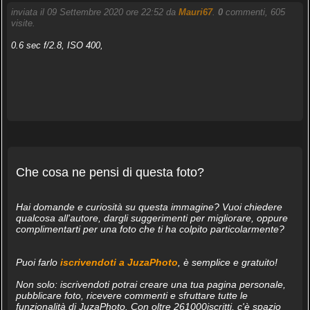
inviata il 09 Settembre 2020 ore 22:52 da
Mauri67
.
0
commenti, 605
visite.
0.6 sec f/2.8, ISO 400,
Che cosa ne pensi di questa foto?
Hai domande e curiosità su questa immagine? Vuoi chiedere
qualcosa all'autore, dargli suggerimenti per migliorare, oppure
complimentarti per una foto che ti ha colpito particolarmente?
Puoi farlo
iscrivendoti a JuzaPhoto
, è semplice e gratuito!
Non solo: iscrivendoti potrai creare una tua pagina personale,
pubblicare foto, ricevere commenti e sfruttare tutte le
funzionalità di JuzaPhoto. Con oltre 261000iscritti, c'è spazio