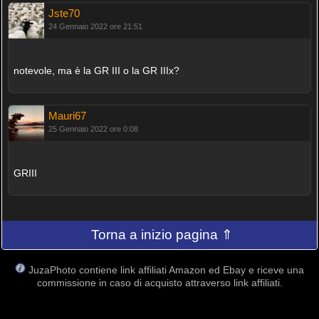
Jste70
24 Gennaio 2022 ore 21:51
notevole, ma è la GR III o la GR IIIx?
Mauri67
25 Gennaio 2022 ore 0:08
GRIII
Torna a inizio pagina ⇑
JuzaPhoto contiene link affiliati Amazon ed Ebay e riceve una
commissione in caso di acquisto attraverso link affiliati.