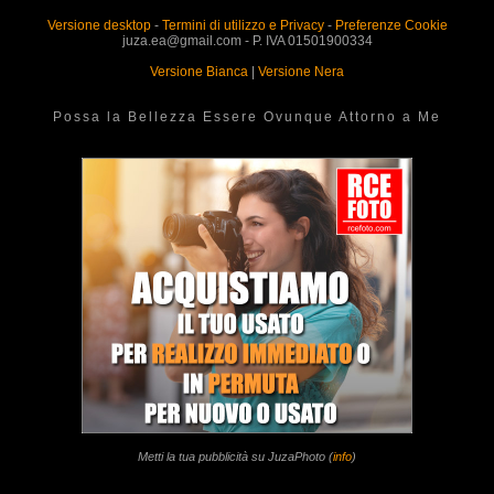
Versione desktop
-
Termini di utilizzo e Privacy
-
Preferenze Cookie
juza.ea@gmail.com - P. IVA 01501900334
Versione Bianca
|
Versione Nera
Possa la Bellezza Essere Ovunque Attorno a Me
Metti la tua pubblicità su JuzaPhoto (
info
)