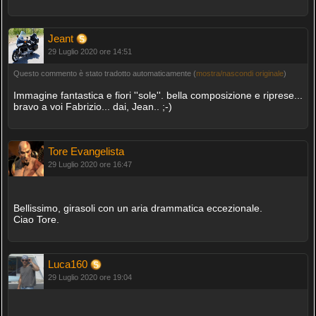
Jeant
29 Luglio 2020 ore 14:51
Questo commento è stato tradotto automaticamente (
mostra/nascondi originale
)
Immagine fantastica e fiori ''sole''. bella composizione e riprese...
bravo a voi Fabrizio... dai, Jean.. ;-)
Tore Evangelista
29 Luglio 2020 ore 16:47
Bellissimo, girasoli con un aria drammatica eccezionale.
Ciao Tore.
Luca160
29 Luglio 2020 ore 19:04