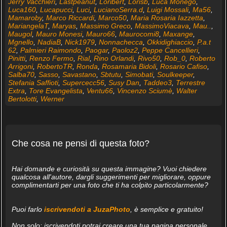
Jerry Vacchieri
,
Lastpeanut
,
Loribert
,
Lorisb
,
Luca Monego
,
Luca160
,
Lucapucci
,
Luci
,
LucianoSerra.d
,
Luigi Mossali
,
Ma56
,
Mamaroby
,
Marco Riccardi
,
Marco50
,
Maria Rosaria Iazzetta
,
MariangelaT
,
Maryas
,
Massimo Greco
,
MassimoViacava
,
Mau..
,
Maugol
,
Mauro Monesi
,
Mauro66
,
Maurocomi8
,
Maxange
,
Mgnello
,
NadiaB
,
Nick1979
,
Nonnachecca
,
Okkidighiaccio
,
P.a.t
62
,
Palmieri Raimondo
,
Paogar
,
Paoloz2
,
Peppe Cancellieri
,
Pinitti
,
Renzo Fermo
,
Rial
,
Rino Orlandi
,
Rivo50
,
Rob_0
,
Roberto
Arrigoni
,
RobertoTR
,
Ronda
,
Rosamaria Bidoli
,
Rosario Cafiso
,
Salba70
,
Sasso
,
Savastano
,
Sbtutu
,
Simobati
,
Soulkeeper
,
Stefania Saffioti
,
Supercecc56
,
Susy Dan
,
Taddeo3
,
Terrestre
Extra
,
Tore Evangelista
,
Ventu66
,
Vincenzo Sciumè
,
Walter
Bertolotti
,
Werner
Che cosa ne pensi di questa foto?
Hai domande e curiosità su questa immagine? Vuoi chiedere
qualcosa all'autore, dargli suggerimenti per migliorare, oppure
complimentarti per una foto che ti ha colpito particolarmente?
Puoi farlo
iscrivendoti a JuzaPhoto
, è semplice e gratuito!
Non solo: iscrivendoti potrai creare una tua pagina personale,