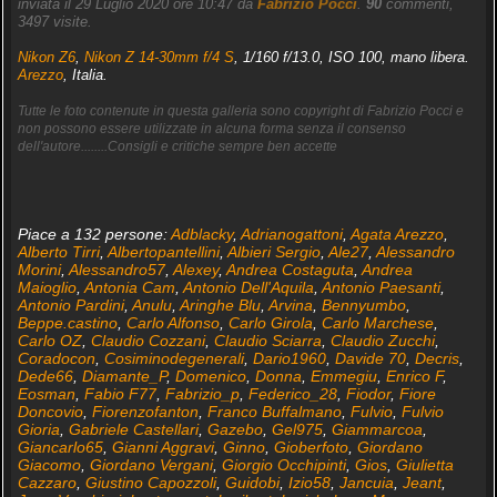
inviata il 29 Luglio 2020 ore 10:47 da
Fabrizio Pocci
.
90
commenti,
3497 visite.
Nikon Z6
,
Nikon Z 14-30mm f/4 S
, 1/160 f/13.0, ISO 100, mano libera.
Arezzo
, Italia.
Tutte le foto contenute in questa galleria sono copyright di Fabrizio Pocci e
non possono essere utilizzate in alcuna forma senza il consenso
dell'autore........Consigli e critiche sempre ben accette
Piace a 132 persone:
Adblacky
,
Adrianogattoni
,
Agata Arezzo
,
Alberto Tirri
,
Albertopantellini
,
Albieri Sergio
,
Ale27
,
Alessandro
Morini
,
Alessandro57
,
Alexey
,
Andrea Costaguta
,
Andrea
Maioglio
,
Antonia Cam
,
Antonio Dell'Aquila
,
Antonio Paesanti
,
Antonio Pardini
,
Anulu
,
Aringhe Blu
,
Arvina
,
Bennyumbo
,
Beppe.castino
,
Carlo Alfonso
,
Carlo Girola
,
Carlo Marchese
,
Carlo OZ
,
Claudio Cozzani
,
Claudio Sciarra
,
Claudio Zucchi
,
Coradocon
,
Cosiminodegenerali
,
Dario1960
,
Davide 70
,
Decris
,
Dede66
,
Diamante_P
,
Domenico
,
Donna
,
Emmegiu
,
Enrico F
,
Eosman
,
Fabio F77
,
Fabrizio_p
,
Federico_28
,
Fiodor
,
Fiore
Doncovio
,
Fiorenzofanton
,
Franco Buffalmano
,
Fulvio
,
Fulvio
Gioria
,
Gabriele Castellari
,
Gazebo
,
Gel975
,
Giammarcoa
,
Giancarlo65
,
Gianni Aggravi
,
Ginno
,
Gioberfoto
,
Giordano
Giacomo
,
Giordano Vergani
,
Giorgio Occhipinti
,
Gios
,
Giulietta
Cazzaro
,
Giustino Capozzoli
,
Guidobi
,
Izio58
,
Jancuia
,
Jeant
,