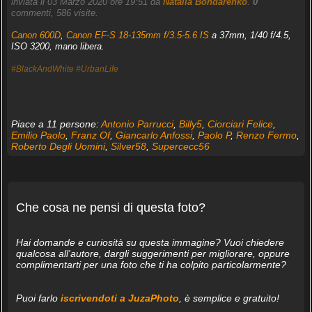
inviata il 03 Marzo 2020 ore 19:51 da
Natalia Bondarenko
.
0
commenti, 586 visite.
Canon 600D
,
Canon EF-S 18-135mm f/3.5-5.6 IS
a 37mm, 1/40 f/4.5,
ISO 3200, mano libera.
#BlackAndWhite
#UrbanLife
Piace a 11 persone:
Antonio Parrucci
,
Billy5
,
Ciorciari Felice
,
Emilio Paolo
,
Franz Of
,
Giancarlo Anfossi
,
Paolo P
,
Renzo Fermo
,
Roberto Degli Uomini
,
Silver58
,
Supercecc56
Che cosa ne pensi di questa foto?
Hai domande e curiosità su questa immagine? Vuoi chiedere
qualcosa all'autore, dargli suggerimenti per migliorare, oppure
complimentarti per una foto che ti ha colpito particolarmente?
Puoi farlo
iscrivendoti a JuzaPhoto
, è semplice e gratuito!