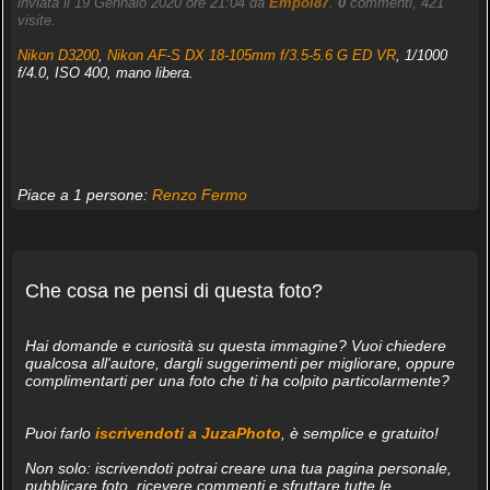
inviata il 19 Gennaio 2020 ore 21:04 da
Empol87
.
0
commenti, 421
visite.
Nikon D3200
,
Nikon AF-S DX 18-105mm f/3.5-5.6 G ED VR
, 1/1000
f/4.0, ISO 400, mano libera.
Piace a 1 persone:
Renzo Fermo
Che cosa ne pensi di questa foto?
Hai domande e curiosità su questa immagine? Vuoi chiedere
qualcosa all'autore, dargli suggerimenti per migliorare, oppure
complimentarti per una foto che ti ha colpito particolarmente?
Puoi farlo
iscrivendoti a JuzaPhoto
, è semplice e gratuito!
Non solo: iscrivendoti potrai creare una tua pagina personale,
pubblicare foto, ricevere commenti e sfruttare tutte le