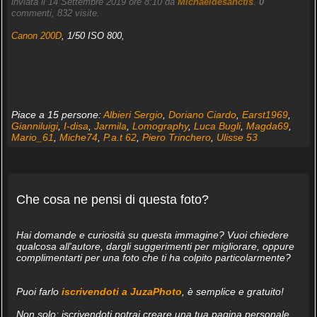
inviata il 14 Settembre 2019 ore 8:10 da
Michaeldesanctis
.
0
commenti, 832 visite.
Canon 200D
, 1/50 ISO 800,
Piace a 15 persone:
Albieri Sergio
,
Doriano Ciardo
,
Earst1969
,
Gianniluigi
,
I-disa
,
Jarmila
,
Lomography
,
Luca Bugli
,
Magda69
,
Mario_61
,
Miche74
,
P.a.t 62
,
Piero Trinchero
,
Ulisse 53
Che cosa ne pensi di questa foto?
Hai domande e curiosità su questa immagine? Vuoi chiedere
qualcosa all'autore, dargli suggerimenti per migliorare, oppure
complimentarti per una foto che ti ha colpito particolarmente?
Puoi farlo
iscrivendoti a JuzaPhoto
, è semplice e gratuito!
Non solo: iscrivendoti potrai creare una tua pagina personale,