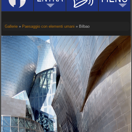
Gallerie
»
Paesaggio con elementi umani
» Bilbao