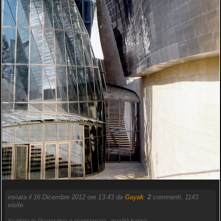
inviata il 16 Dicembre 2012 ore 13:43 da
Gayak
.
2
commenti, 1143
visite.
Scattata in Diapositiva e scansionata...qualità bassa