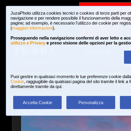
JuzaPhoto utilizza cookies tecnici e cookies di terze parti per o
navigazione e per rendere possibile il funzionamento della maggi
pagine; ad esempio, è necessario l'utilizzo dei cookie per registar
(
maggiori informazioni
).
Proseguendo nella navigazione confermi di aver letto e acc
utilizzo e Privacy
e preso visione delle opzioni per la gesti
Gallerie
3,023,340 FOTO E 16 GALLERIE
HOME E NEWS
Iscriviti a JuzaPhoto!
A
A
Login
Puoi gestire in qualsiasi momento le tue preferenze cookie dall
Cookie
, raggiugibile da qualsiasi pagina del sito tramite il link a
direttamente tramite da qui:
Gallerie
»
Paesaggio con elementi umani
» Le panchine del 
Accetta Cookie
Personalizza