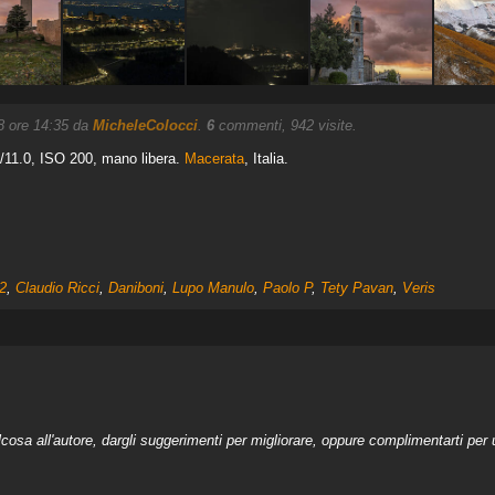
18 ore 14:35 da
MicheleColocci
.
6
commenti, 942 visite.
/11.0, ISO 200, mano libera.
Macerata
, Italia.
2
,
Claudio Ricci
,
Daniboni
,
Lupo Manulo
,
Paolo P
,
Tety Pavan
,
Veris
a all'autore, dargli suggerimenti per migliorare, oppure complimentarti per u