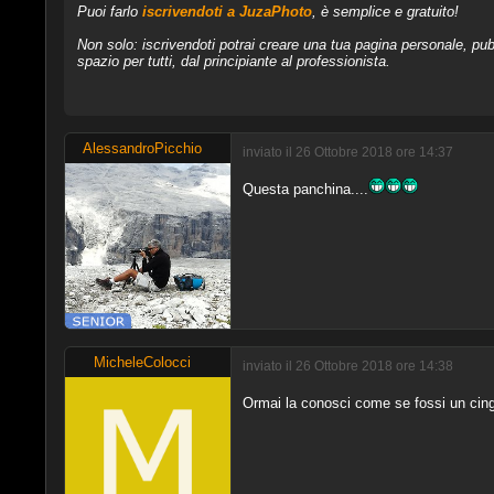
Puoi farlo
iscrivendoti a JuzaPhoto
, è semplice e gratuito!
Non solo: iscrivendoti potrai creare una tua pagina personale, pubb
spazio per tutti, dal principiante al professionista.
AlessandroPicchio
inviato il 26 Ottobre 2018 ore 14:37
Questa panchina....
MicheleColocci
inviato il 26 Ottobre 2018 ore 14:38
Ormai la conosci come se fossi un cin