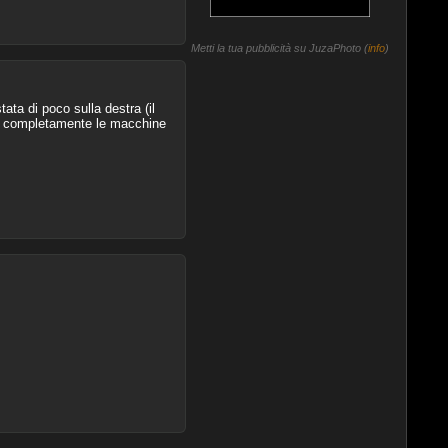
Metti la tua pubblicità su JuzaPhoto (
info
)
ata di poco sulla destra (il
iato completamente le macchine