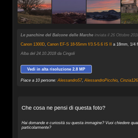
Le panchine del Balcone delle Marche
inviata il 26 Ottobre 20
Canon 1300D
,
Canon EF-S 18-55mm f/3.5-5.6 IS II
a 18mm, 1/4 f
Alba del 24.10.2018 da Cingoli
Vedi in alta risoluzione 2.8 MP
Piace a 10 persone:
Alessandro57
,
AlessandroPicchio
,
Cinzia126
Che cosa ne pensi di questa foto?
Hai domande e curiosità su questa immagine? Vuoi chiedere qualcos
particolarmente?