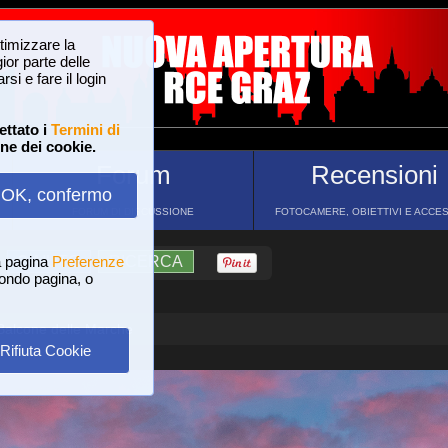
ttimizzare la
or parte delle
si e fare il login
ettato i
Termini di
one dei cookie.
Forum
Recensioni
OK, confermo
FORUM DI DISCUSSIONE
FOTOCAMERE, OBIETTIVI E ACCE
a pagina
?
AIUTO
Preferenze
RICERCA
 fondo pagina, o
Balcone delle Marche
Rifiuta Cookie