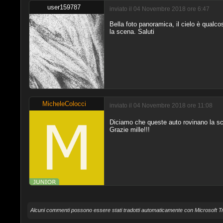
user159787
inviato il 04 Novembre 2018 ore 6:47
Bella foto panoramica, il cielo è qualc
la scena. Saluti
MicheleColocci
inviato il 04 Novembre 2018 ore 11:08
Diciamo che queste auto rovinano la sce
Grazie mille!!!
Alcuni commenti possono essere stati tradotti automaticamente con Microsoft Tr