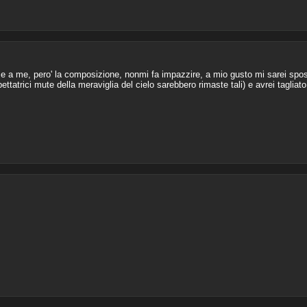
ace a me, pero' la composizione, nonmi fa impazzire, a mio gusto mi sarei spost
pettatrici mute della meraviglia del cielo sarebbero rimaste tali) e avrei tagl