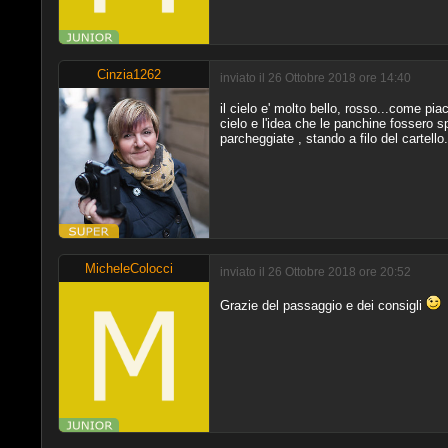
Cinzia1262
inviato il 26 Ottobre 2018 ore 14:40
il cielo e' molto bello, rosso...come pi
cielo e l'idea che le panchine fossero s
parcheggiate , stando a filo del cartello.
MicheleColocci
inviato il 26 Ottobre 2018 ore 20:52
Grazie del passaggio e dei consigli