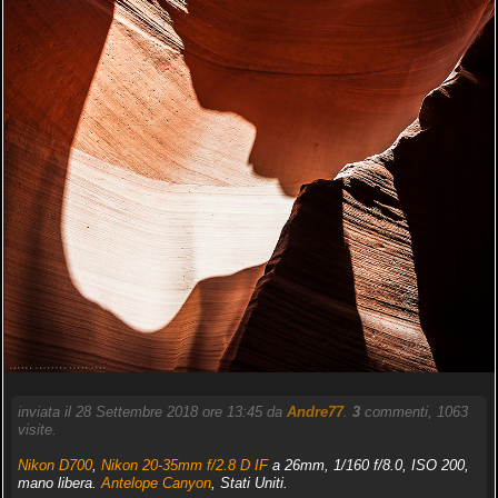
inviata il 28 Settembre 2018 ore 13:45 da
Andre77
.
3
commenti, 1063
visite.
Nikon D700
,
Nikon 20-35mm f/2.8 D IF
a 26mm, 1/160 f/8.0, ISO 200,
mano libera.
Antelope Canyon
, Stati Uniti.