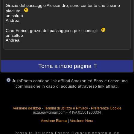
Grazie del passaggio Alessandro, sono contento che ti siano
piaciute...
un saluto
Andrea
Ciao Enrico, grazie del passaggio e per i consigli...
un saltuo
Andrea
Torna a inizio pagina ⇑
JuzaPhoto contiene link affiliati Amazon ed Ebay e riceve una
commissione in caso di acquisto attraverso link affiliati.
Versione desktop
-
Termini di utilizzo e Privacy
-
Preferenze Cookie
juza.ea@gmail.com - P. IVA 01501900334
Versione Bianca
|
Versione Nera
Possa la Bellezza Essere Ovunque Attorno a Me