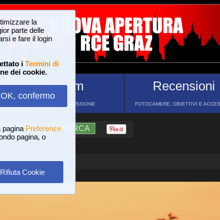
ttimizzare la
or parte delle
si e fare il login
ettato i
Termini di
one dei cookie.
Forum
Recensioni
OK, confermo
FORUM DI DISCUSSIONE
FOTOCAMERE, OBIETTIVI E ACCE
a pagina
?
AIUTO
Preferenze
RICERCA
 fondo pagina, o
Rifiuta Cookie