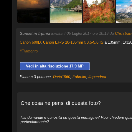
Sunset in Irpinia
inviata il 05 Luglio 2017 ore 10:19 da
Christian
Canon 600D
,
Canon EF-S 18-135mm f/3.5-5.6 IS
a 135mm, 1/320 
#Tramonto
Vedi in alta risoluzione 17.9 MP
Piace a 3 persone:
Dario1960
,
Fabrelio
,
Japandrea
Che cosa ne pensi di questa foto?
Hai domande e curiosità su questa immagine? Vuoi chiedere qualcos
particolarmente?