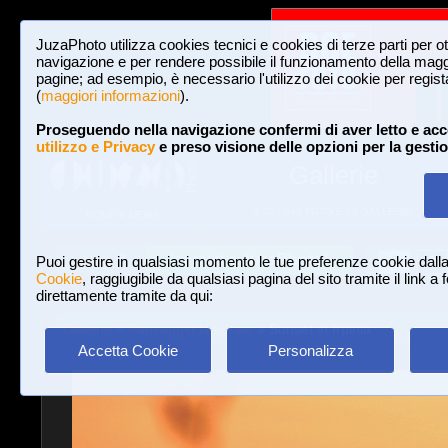
JuzaPhoto utilizza cookies tecnici e cookies di terze parti per o
navigazione e per rendere possibile il funzionamento della maggi
pagine; ad esempio, è necessario l'utilizzo dei cookie per registar
(
maggiori informazioni
).
Proseguendo nella navigazione confermi di aver letto e acc
utilizzo e Privacy
e preso visione delle opzioni per la gesti
Gallerie
3,023,340 FOTO E 16 GALLERIE
HOME E NEWS
Iscriviti a JuzaPhoto!
A
A
Login
Puoi gestire in qualsiasi momento le tue preferenze cookie dall
Cookie
, raggiugibile da qualsiasi pagina del sito tramite il link a
direttamente tramite da qui:
Gallerie
»
Paesaggio Naturale
» Sunset in Irpinia
Accetta Cookie
Personalizza