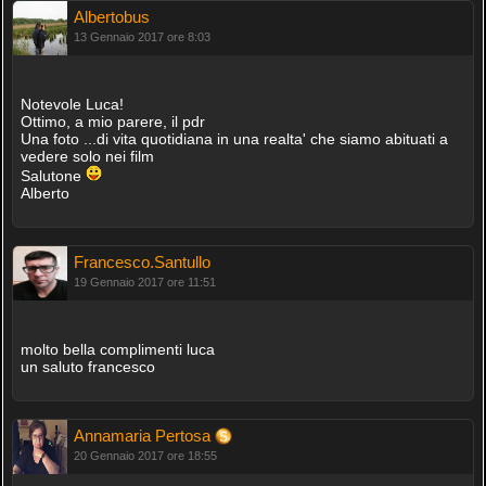
Albertobus
13 Gennaio 2017 ore 8:03
Notevole Luca!
Ottimo, a mio parere, il pdr
Una foto ...di vita quotidiana in una realta' che siamo abituati a
vedere solo nei film
Salutone
Alberto
Francesco.Santullo
19 Gennaio 2017 ore 11:51
molto bella complimenti luca
un saluto francesco
Annamaria Pertosa
20 Gennaio 2017 ore 18:55