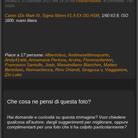
inviata il 10 Gennaio 2017 ore 14:19 da
Fotoacrobata
.
9
commenti, 792
visite.
Canon 1Ds Mark III
,
Sigma 50mm f/1.4 EX DG HSM
, 1/60 f/2.8, ISO
1600, mano libera.
Piace a 17 persone:
Albertobus
,
Andreasettimoquarto
,
Andy41sbk
,
Annamaria Pertosa
,
Arvina
,
Fiorenzofanton
,
Francesco.Santullo
,
Joeb
,
Massimiliano Bianchini
,
Matteo
Bertolaso
,
Nonnachecca
,
Rino Orlandi
,
Siragusa.v
,
Viaggiatore
,
Zio Luke
Che cosa ne pensi di questa foto?
Hai domande e curiosità su questa immagine? Vuoi chiedere
qualcosa all'autore, dargli suggerimenti per migliorare, oppure
complimentarti per una foto che ti ha colpito particolarmente?