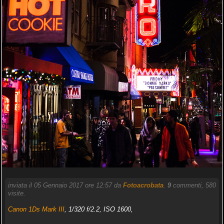
inviata il 05 Gennaio 2017 ore 12:57 da
Fotoacrobata
.
9
commenti, 580
visite.
Canon 1Ds Mark III
, 1/320 f/2.2, ISO 1600,