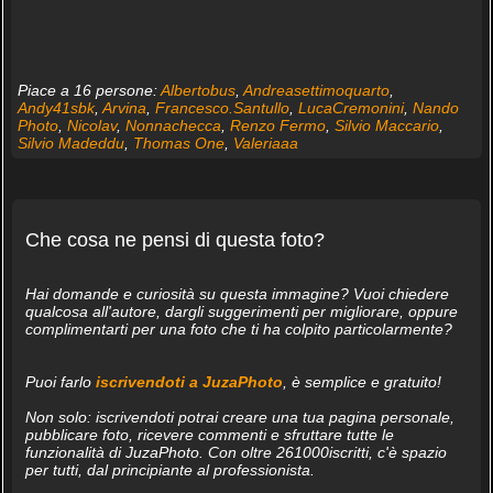
Piace a 16 persone:
Albertobus
,
Andreasettimoquarto
,
Andy41sbk
,
Arvina
,
Francesco.Santullo
,
LucaCremonini
,
Nando
Photo
,
Nicolav
,
Nonnachecca
,
Renzo Fermo
,
Silvio Maccario
,
Silvio Madeddu
,
Thomas One
,
Valeriaaa
Che cosa ne pensi di questa foto?
Hai domande e curiosità su questa immagine? Vuoi chiedere
qualcosa all'autore, dargli suggerimenti per migliorare, oppure
complimentarti per una foto che ti ha colpito particolarmente?
Puoi farlo
iscrivendoti a JuzaPhoto
, è semplice e gratuito!
Non solo: iscrivendoti potrai creare una tua pagina personale,
pubblicare foto, ricevere commenti e sfruttare tutte le
funzionalità di JuzaPhoto. Con oltre 261000iscritti, c'è spazio
per tutti, dal principiante al professionista.