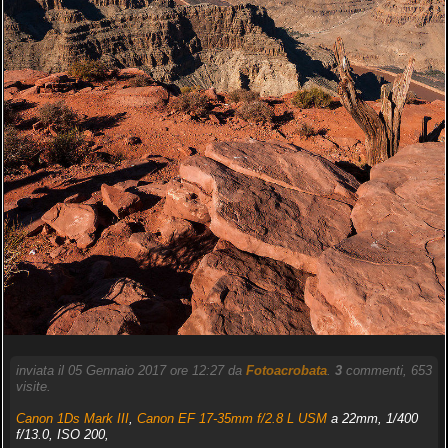
inviata il 05 Gennaio 2017 ore 12:27 da
Fotoacrobata
.
3
commenti, 653
visite.
Canon 1Ds Mark III
,
Canon EF 17-35mm f/2.8 L USM
a 22mm, 1/400
f/13.0, ISO 200,