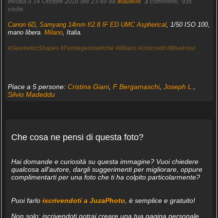
inviata il 14 Ottobre 2016 ore 23:49 da
Mauelle
.
3
commenti, 935
visite.
Canon 6D
,
Samyang 14mm f/2.8 IF ED UMC Aspherical
, 1/50 ISO 100,
mano libera.
Milano
, Italia.
#GeometricShapes
#Formegeometriche
#Milano
#Unicredit
#BlueHour
Piace a 5 persone:
Cristina Giani
,
F Bergamaschi
,
Joseph L.
,
Silvio Madeddu
Che cosa ne pensi di questa foto?
Hai domande e curiosità su questa immagine? Vuoi chiedere
qualcosa all'autore, dargli suggerimenti per migliorare, oppure
complimentarti per una foto che ti ha colpito particolarmente?
Puoi farlo
iscrivendoti a JuzaPhoto
, è semplice e gratuito!
Non solo: iscrivendoti potrai creare una tua pagina personale,