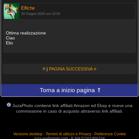
Elfiche
30 Giugno 2020 ore 23:54
Ottima realizzazione
Ciao
Elio
≡
»
|
PAGINA SUCCESSIVA
Torna a inizio pagina ⇑
JuzaPhoto contiene link affiliati Amazon ed Ebay e riceve una
commissione in caso di acquisto attraverso link affiliati.
Versione desktop
-
Termini di utilizzo e Privacy
-
Preferenze Cookie
juza.ea@gmail.com - P. IVA 01501900334