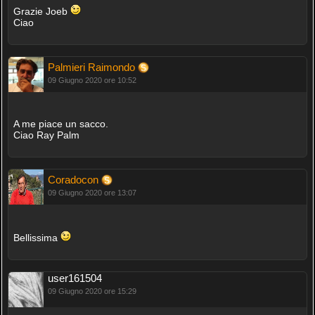
Grazie Joeb
Ciao
Palmieri Raimondo
09 Giugno 2020 ore 10:52
A me piace un sacco.
Ciao Ray Palm
Coradocon
09 Giugno 2020 ore 13:07
Bellissima
user161504
09 Giugno 2020 ore 15:29