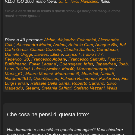
f/11.0, ISO 1000, mano libera.
S.I.C. Tivoli Manzolino
, Italia.
Provo a dare un po di risalto a questi piccoli gasteropodi d'acqua dolce
quasi sempre ignorati .
Piace a 49 persone:
Alchie
,
Alejandro Colombini
,
Alessandro
Cale'
,
Alessandro Morini
,
Andnol
,
Antonia Cam
,
Aringhe Blu
,
Bal
,
Carlo Girola
,
Claudio Cozzani
,
Claudio Santoro
,
Coradocon
,
Daniele Origgi
,
Dantes
,
Elfiche
,
Enrico F
,
Fabio F77
,
Federico_28
,
Francesco Abbate
,
Francesco.Santullo
,
Franco
Buffalmano
,
Fulvio Lagana'
,
Guerragaet
,
Infas
,
Japandrea
,
Joeb
,
Loris Polidori
,
Lukeskywalker
,
Mar40
,
Marcophotographer
,
Mario_61
,
Mauro Monesi
,
Maurocomi8
,
Mnardell
,
NadiaB
,
Nordend4612
,
OpenSpaces
,
Palmieri Raimondo
,
Paolorossi
,
Pier
Luigi Ferrari
,
Raffaele Della Santa
,
Roberto Carrano
,
Silvio
Madeddu
,
Stearm
,
Stefania Saffioti
,
Stefano Vezzani
,
Wells
Che cosa ne pensi di questa foto?
Hai domande e curiosità su questa immagine? Vuoi chiedere
qualcosa all'autore, dargli suggerimenti per migliorare, oppure