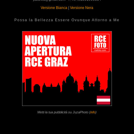
Versione Bianca
|
Versione Nera
Possa la Bellezza Essere Ovunque Attorno a Me
Metti la tua pubblicità su JuzaPhoto (
info
)