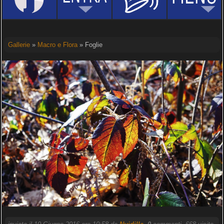
Gallerie
»
Macro e Flora
» Foglie