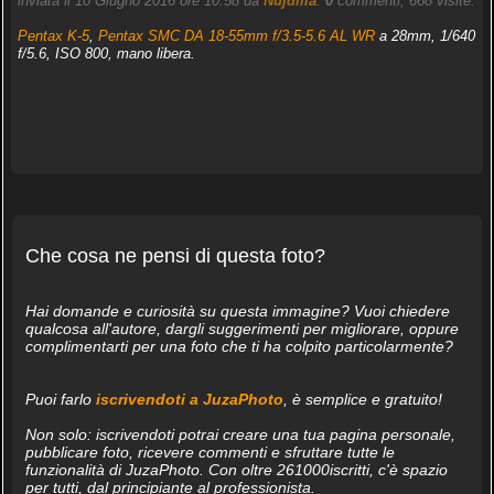
inviata il 10 Giugno 2016 ore 10:58 da
Nujdilla
.
0
commenti, 668 visite.
Pentax K-5
,
Pentax SMC DA 18-55mm f/3.5-5.6 AL WR
a 28mm, 1/640
f/5.6, ISO 800, mano libera.
Che cosa ne pensi di questa foto?
Hai domande e curiosità su questa immagine? Vuoi chiedere
qualcosa all'autore, dargli suggerimenti per migliorare, oppure
complimentarti per una foto che ti ha colpito particolarmente?
Puoi farlo
iscrivendoti a JuzaPhoto
, è semplice e gratuito!
Non solo: iscrivendoti potrai creare una tua pagina personale,
pubblicare foto, ricevere commenti e sfruttare tutte le
funzionalità di JuzaPhoto. Con oltre 261000iscritti, c'è spazio
per tutti, dal principiante al professionista.