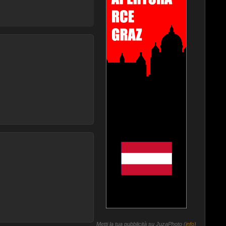
Metti la tua pubblicità su JuzaPhoto (
info
)