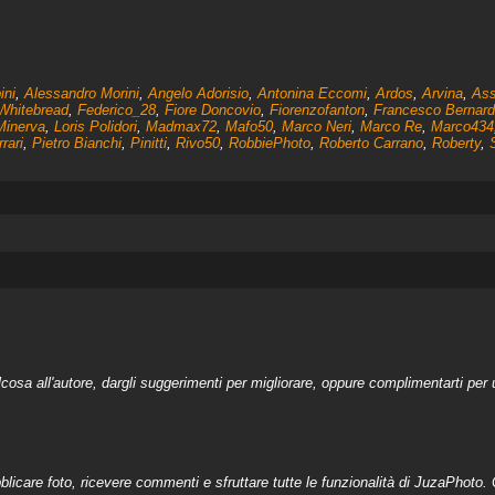
ini
,
Alessandro Morini
,
Angelo Adorisio
,
Antonina Eccomi
,
Ardos
,
Arvina
,
As
Whitebread
,
Federico_28
,
Fiore Doncovio
,
Fiorenzofanton
,
Francesco Bernard
Minerva
,
Loris Polidori
,
Madmax72
,
Mafo50
,
Marco Neri
,
Marco Re
,
Marco434
rari
,
Pietro Bianchi
,
Pinitti
,
Rivo50
,
RobbiePhoto
,
Roberto Carrano
,
Roberty
,
a all'autore, dargli suggerimenti per migliorare, oppure complimentarti per u
licare foto, ricevere commenti e sfruttare tutte le funzionalità di JuzaPhoto. C