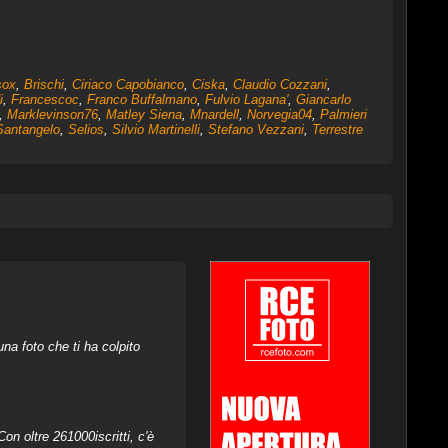
sox
,
Brischi
,
Ciriaco Capobianco
,
Ciska
,
Claudio Cozzani
,
i
,
Francescoc
,
Franco Buffalmano
,
Fulvio Lagana'
,
Giancarlo
,
Marklevinson76
,
Matley Siena
,
Mnardell
,
Norvegia04
,
Palmieri
Santangelo
,
Selios
,
Silvio Martinelli
,
Stefano Vezzani
,
Terrestre
na foto che ti ha colpito
on oltre 261000iscritti, c'è