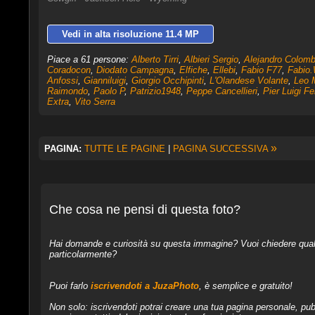
Vedi in alta risoluzione 11.4 MP
Piace a 61 persone:
Alberto Tirri
,
Albieri Sergio
,
Alejandro Colomb
Coradocon
,
Diodato Campagna
,
Elfiche
,
Ellebi
,
Fabio F77
,
Fabio.
Anfossi
,
Gianniluigi
,
Giorgio Occhipinti
,
L'Olandese Volante
,
Leo 
Raimondo
,
Paolo P
,
Patrizio1948
,
Peppe Cancellieri
,
Pier Luigi Fer
Extra
,
Vito Serra
»
PAGINA:
TUTTE LE PAGINE
|
PAGINA SUCCESSIVA
Che cosa ne pensi di questa foto?
Hai domande e curiosità su questa immagine? Vuoi chiedere qualcos
particolarmente?
Puoi farlo
iscrivendoti a JuzaPhoto
, è semplice e gratuito!
Non solo: iscrivendoti potrai creare una tua pagina personale, pubb