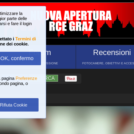
ttimizzare la
or parte delle
si e fare il login
ettato i
Termini di
one dei cookie.
Forum
Recensioni
OK, confermo
FORUM DI DISCUSSIONE
FOTOCAMERE, OBIETTIVI E ACCE
a pagina
?
AIUTO
Preferenze
RICERCA
 fondo pagina, o
Rifiuta Cookie