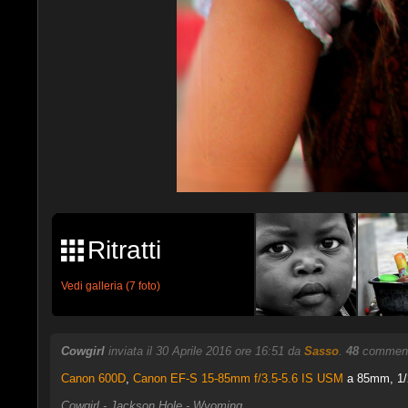
Ritratti
Vedi galleria (7 foto)
Cowgirl
inviata il 30 Aprile 2016 ore 16:51 da
Sasso
.
48
commenti
Canon 600D
,
Canon EF-S 15-85mm f/3.5-5.6 IS USM
a 85mm, 1/2
Cowgirl - Jackson Hole - Wyoming