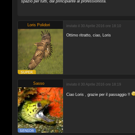
spazio per tutti, dal principiante al professionista.
Loris Polidori
inviato il 30 Aprile 2016 ore 18:10
Ottimo ritratto, ciao, Loris
Sasso
inviato il 30 Aprile 2016 ore 18:19
Ciao Loris , grazie per il passaggio !!