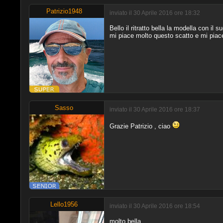
Patrizio1948
inviato il 30 Aprile 2016 ore 18:32
Bello il ritratto bella la modella con il 
mi piace molto questo scatto e mi piace 
Sasso
inviato il 30 Aprile 2016 ore 18:37
Grazie Patrizio , ciao
Lello1956
inviato il 30 Aprile 2016 ore 18:54
molto bella