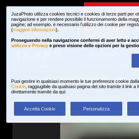
JuzaPhoto utilizza cookies tecnici e cookies di terze parti per o
navigazione e per rendere possibile il funzionamento della maggi
pagine; ad esempio, è necessario l'utilizzo dei cookie per registar
(
maggiori informazioni
).
Proseguendo nella navigazione confermi di aver letto e acc
utilizzo e Privacy
e preso visione delle opzioni per la gesti
Gallerie
3,023,340 FOTO E 16 GALLERIE
HOME E NEWS
Iscriviti a JuzaPhoto!
A
A
Login
Puoi gestire in qualsiasi momento le tue preferenze cookie dall
Cookie
, raggiugibile da qualsiasi pagina del sito tramite il link a
direttamente tramite da qui:
Gallerie
»
Ritratto e Moda
» Cowgirl
Accetta Cookie
Personalizza