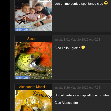
con ottimo sorriso spontaneo ciao
Sasso
inviato il 01 Maggio 2016 ore 0:23
Ciao Lello , grazie
Alessandro Morini
inviato il 26 Maggio 2020 ore 7:03
Un bel vedere col cappello per un ritrat
Ciao Alessandro