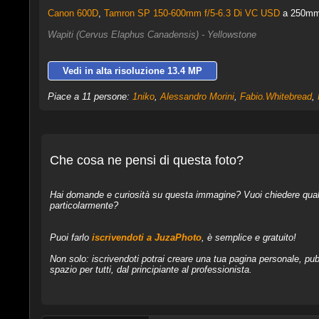
Canon 600D
,
Tamron SP 150-600mm f/5-6.3 Di VC USD
a 250mm,
Wapiti (Cervus Elaphus Canadensis) - Yellowstone
Vedi in alta risoluzione 13.4 MP
Piace a 11 persone:
1niko
,
Alessandro Morini
,
Fabio.Whitebread
,
Che cosa ne pensi di questa foto?
Hai domande e curiosità su questa immagine? Vuoi chiedere qualcos
particolarmente?
Puoi farlo
iscrivendoti a JuzaPhoto
, è semplice e gratuito!
Non solo: iscrivendoti potrai creare una tua pagina personale, pubb
spazio per tutti, dal principiante al professionista.