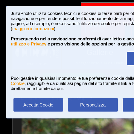
JuzaPhoto utilizza cookies tecnici e cookies di terze parti per o
navigazione e per rendere possibile il funzionamento della maggi
pagine; ad esempio, è necessario l'utilizzo dei cookie per registar
(
maggiori informazioni
).
Proseguendo nella navigazione confermi di aver letto e acc
utilizzo e Privacy
e preso visione delle opzioni per la gesti
Gallerie
3,023,106 FOTO E 16 GALLERIE
HOME E NEWS
Iscriviti a JuzaPhoto!
A
A
Login
Puoi gestire in qualsiasi momento le tue preferenze cookie dall
Cookie
, raggiugibile da qualsiasi pagina del sito tramite il link a
direttamente tramite da qui:
Gallerie
»
Fauna (no uccelli)
» Wapiti 2
Accetta Cookie
Personalizza