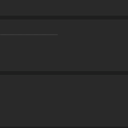
.............................................