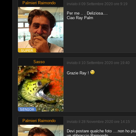
Palmieri Raimondo
inviato il 09 Settembre 2020 ore 9:19
Per me .. . Deliziosa....
Ciao Ray Palm
Sasso
inviato il 10 Settembre 2020 ore 19:40
Grazie Ray !
Palmieri Raimondo
inviato il 28 Novembre 2020 ore 14:15
Devi postare qualche foto ....non ho piu
un abbraccio Raimondo