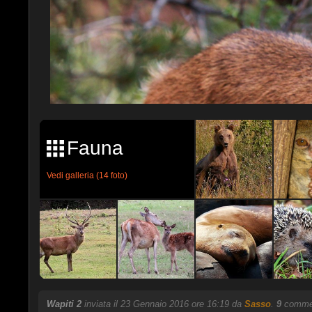
Fauna
Vedi galleria (14 foto)
Wapiti 2
inviata il 23 Gennaio 2016 ore 16:19 da
Sasso
.
9
comment