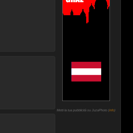
Metti la tua pubblicità su JuzaPhoto (
info
)