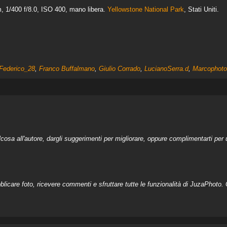
 1/400 f/8.0, ISO 400, mano libera.
Yellowstone National Park
, Stati Uniti.
Federico_28
,
Franco Buffalmano
,
Giulio Corrado
,
LucianoSerra.d
,
Marcophoto
a all'autore, dargli suggerimenti per migliorare, oppure complimentarti per u
licare foto, ricevere commenti e sfruttare tutte le funzionalità di JuzaPhoto. C