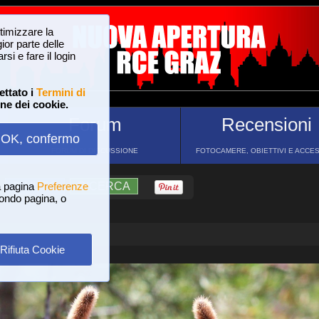
ttimizzare la
or parte delle
si e fare il login
ettato i
Termini di
one dei cookie.
Forum
Recensioni
OK, confermo
FORUM DI DISCUSSIONE
FOTOCAMERE, OBIETTIVI E ACCE
a pagina
?
AIUTO
Preferenze
RICERCA
 fondo pagina, o
Rifiuta Cookie