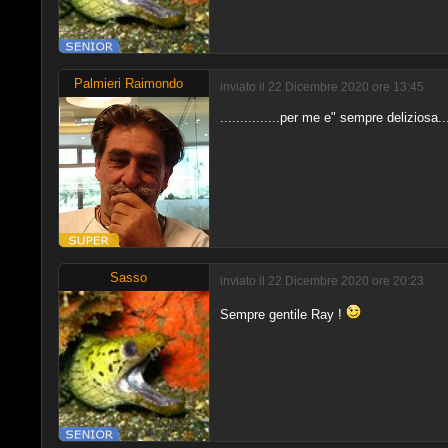
Palmieri Raimondo
inviato il 22 Dicembre 2020 ore 13:45
...............per me e" sempre deliziosa........
Sasso
inviato il 22 Dicembre 2020 ore 20:23
Sempre gentile Ray !