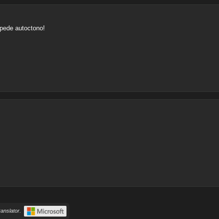
rupede autoctono!
anslator.