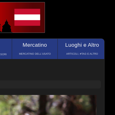
Mercatino
Luoghi e Altro
MERCATINO DELL'USATO
ARTICOLI, #TAG E ALTRO
SSORI