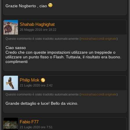
Grazie Nogberto , ciao
Shahab Haghighat
26 Maggio 2016 ore 18:22
Questo commento è stato tradotto automaticamente (
mostra/nascondi originale
)
Ciao sasso
Credo che con queste impostazioni utilizzare un treppiede o
utilizzare un punto fisso o Flash. Tuttavia, il risultato era buono.
complimenti
Philip Mok
21 Luglio 2020 ore 2:42
Questo commento è stato tradotto automaticamente (
mostra/nascondi originale
)
Grande dettaglio e luce! Bello da vicino.
Fabio F77
21 Luglio 2020 ore 7:51