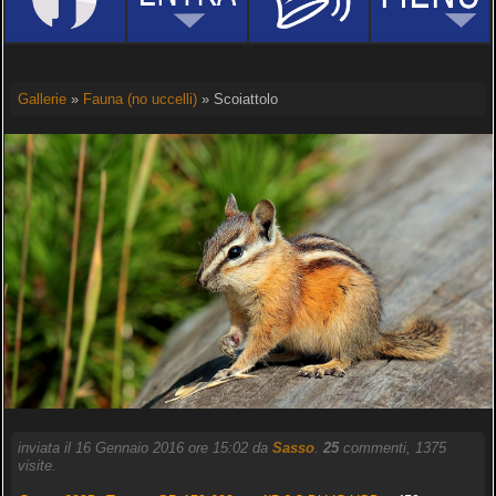
Gallerie
»
Fauna (no uccelli)
» Scoiattolo
inviata il 16 Gennaio 2016 ore 15:02 da
Sasso
.
25
commenti, 1375
visite.