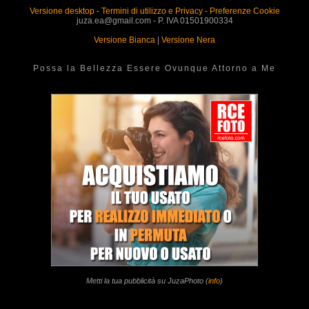
Versione desktop
-
Termini di utilizzo e Privacy
-
Preferenze Cookie
juza.ea@gmail.com - P. IVA 01501900334
Versione Bianca
|
Versione Nera
Possa la Bellezza Essere Ovunque Attorno a Me
Metti la tua pubblicità su JuzaPhoto (
info
)