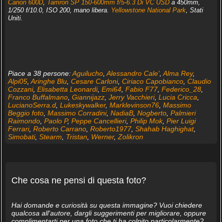
Canon 600D
,
Tamron SP 150-600mm f/5-6.3 Di VC USD
a 450mm,
1/250 f/10.0, ISO 200, mano libera.
Yellowstone National Park
, Stati
Uniti.
Piace a 38 persone:
Aguilucho
,
Alessandro Cale'
,
Alma Rey
,
Alpi05
,
Aringhe Blu
,
Cesare Carloni
,
Ciriaco Capobianco
,
Claudio
Cozzani
,
Elisabetta Leonardi
,
Emi64
,
Fabio F77
,
Federico_28
,
Franco Buffalmano
,
Giannijazz
,
Jerry Vacchieri
,
Lucia Cricca
,
LucianoSerra.d
,
Lukeskywalker
,
Marklevinson76
,
Massimo
Beggio foto
,
Massimo Corradini
,
NadiaB
,
Nogberto
,
Palmieri
Raimondo
,
Paolo P
,
Peppe Cancellieri
,
Philip Mok
,
Pier Luigi
Ferrari
,
Roberto Carrano
,
Roberto1977
,
Shahab Haghighat
,
Simobati
,
Stearm
,
Tristan
,
Werner
,
Zolikron
Che cosa ne pensi di questa foto?
Hai domande e curiosità su questa immagine? Vuoi chiedere
qualcosa all'autore, dargli suggerimenti per migliorare, oppure
complimentarti per una foto che ti ha colpito particolarmente?