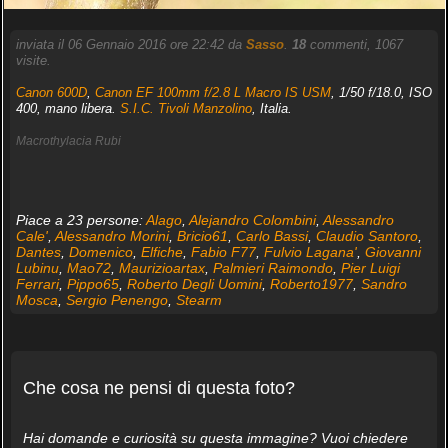
inviata il 06 Gennaio 2016 ore 22:42 da
Sasso
.
18
commenti, 1067
visite.
Canon 600D
,
Canon EF 100mm f/2.8 L Macro IS USM
, 1/50 f/18.0, ISO
400, mano libera.
S.I.C. Tivoli Manzolino
, Italia.
Macrothylacia Rubi
Piace a 23 persone:
Alago
,
Alejandro Colombini
,
Alessandro
Cale'
,
Alessandro Morini
,
Bricio61
,
Carlo Bassi
,
Claudio Santoro
,
Dantes
,
Domenico
,
Elfiche
,
Fabio F77
,
Fulvio Lagana'
,
Giovanni
Lubinu
,
Mao72
,
Maurizioartax
,
Palmieri Raimondo
,
Pier Luigi
Ferrari
,
Pippo65
,
Roberto Degli Uomini
,
Roberto1977
,
Sandro
Mosca
,
Sergio Penengo
,
Stearm
Che cosa ne pensi di questa foto?
Hai domande e curiosità su questa immagine? Vuoi chiedere