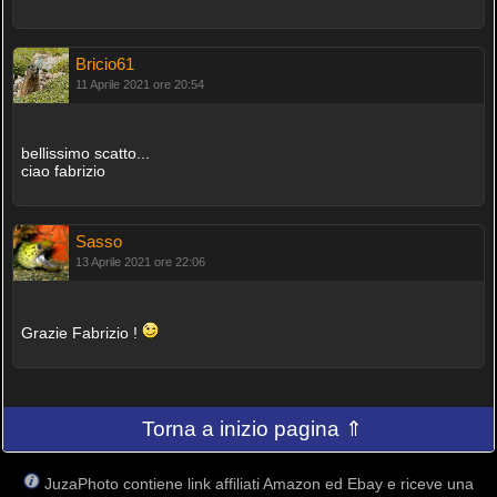
Bricio61
11 Aprile 2021 ore 20:54
bellissimo scatto...
ciao fabrizio
Sasso
13 Aprile 2021 ore 22:06
Grazie Fabrizio !
Torna a inizio pagina ⇑
JuzaPhoto contiene link affiliati Amazon ed Ebay e riceve una