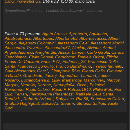
Canon Powershot G9
, 1/60 f/3.2, ISO 80, mano libera.
Gymnothorax Fimbriatus - Lembeh Strait Sulawasi - Indonesia
Piace a 73 persone:
Agata Arezzo
,
Agroberto
,
Aguilucho
,
Albatroubriaco
,
Albertobus
,
Albertone63
,
Albertoscaccia
,
Albieri
Sergio
,
Alejandro Colombini
,
Alessandro Cale'
,
Alessandro Morini
,
Alessandro Traverso
,
Alessandro57
,
Alexlop
,
Alviano
,
Andnol
,
Angelo Adorisio
,
Aringhe Blu
,
Assox
,
Banner
,
Carlo Girola
,
Ciriaco
Capobianco
,
Cirillo Donelli
,
Coradocon
,
Daniele Origgi
,
Elfiche
,
Enrico De Capitani
,
Fabio F77
,
Federico_28
,
Francesco Della
Santa
,
Francesco Lo Gullo
,
Franco Buffalmano
,
Franco Iannello
,
Gaia Alessandro
,
Gast1
,
Giampaolo Riva
,
Gianni Gallo
,
Giovanni
e Davide
,
Grandisde
,
Jankoj
,
Japandrea
,
Lamahd
,
Latino
Rosario
,
LucianoSerra.d
,
Lully
,
Mamaroby
,
Marco Neri
,
Marcon
,
Maryas
,
Nedellis
,
Nerone
,
Norvegia04
,
Occhi
,
Palmieri
Raimondo
,
Paolo Caloisi
,
Paolo P
,
Patrizio1948
,
Philip Mok
,
Pier
Luigi Ferrari
,
Piergiovanni Pierantozzi
,
Raffaele Della Santa
,
Rendy L.
,
Roberto Arrigoni
,
Robycass
,
Run66
,
Sebastiano Calleri
,
Shahab Haghighat
,
Solnze73
,
Stearm
,
Stefania Saffioti
,
Vasile
Gori