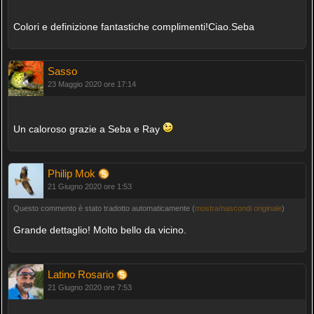
Colori e definizione fantastiche complimenti!Ciao.Seba
Sasso
23 Maggio 2020 ore 17:14
Un caloroso grazie a Seba e Ray
Philip Mok
21 Giugno 2020 ore 1:53
Questo commento è stato tradotto automaticamente (
mostra/nascondi originale
)
Grande dettaglio! Molto bello da vicino.
Latino Rosario
21 Giugno 2020 ore 7:53