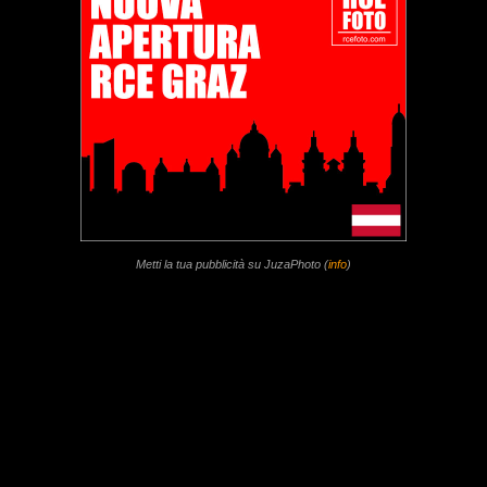
Metti la tua pubblicità su JuzaPhoto (
info
)