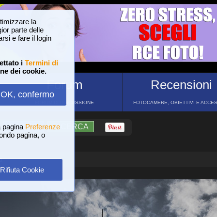
ttimizzare la
or parte delle
si e fare il login
ettato i
Termini di
one dei cookie.
Forum
Recensioni
OK, confermo
FORUM DI DISCUSSIONE
FOTOCAMERE, OBIETTIVI E ACCE
a pagina
?
AIUTO
Preferenze
RICERCA
 fondo pagina, o
a
Rifiuta Cookie