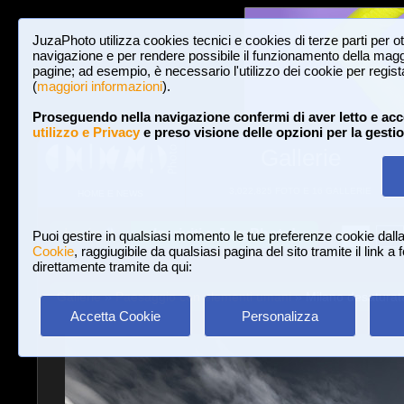
JuzaPhoto utilizza cookies tecnici e cookies di terze parti per o
navigazione e per rendere possibile il funzionamento della maggi
pagine; ad esempio, è necessario l'utilizzo dei cookie per registar
(
maggiori informazioni
).
Proseguendo nella navigazione confermi di aver letto e acc
utilizzo e Privacy
e preso visione delle opzioni per la gesti
Gallerie
3,022,825 FOTO E 16 GALLERIE
HOME E NEWS
Iscriviti a JuzaPhoto!
A
A
Login
Puoi gestire in qualsiasi momento le tue preferenze cookie dall
Cookie
, raggiugibile da qualsiasi pagina del sito tramite il link a
direttamente tramite da qui:
Gallerie
»
Paesaggio con elementi umani
» Milano desaturat
Accetta Cookie
Personalizza