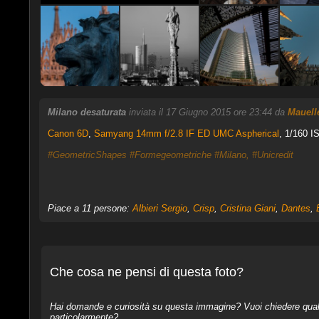
Milano desaturata
inviata il 17 Giugno 2015 ore 23:44 da
Mauell
Canon 6D
,
Samyang 14mm f/2.8 IF ED UMC Aspherical
, 1/160 I
#GeometricShapes
#Formegeometriche
#Milano,
#Unicredit
Piace a 11 persone:
Albieri Sergio
,
Crisp
,
Cristina Giani
,
Dantes
,
Che cosa ne pensi di questa foto?
Hai domande e curiosità su questa immagine? Vuoi chiedere qualcos
particolarmente?