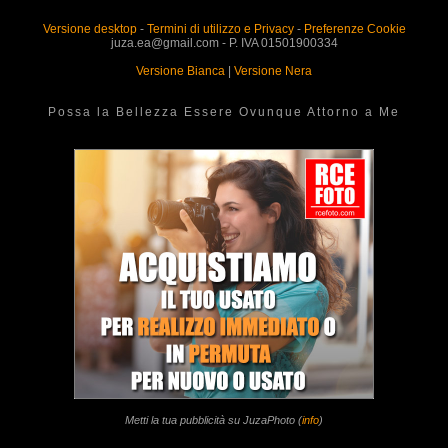
Versione desktop
-
Termini di utilizzo e Privacy
-
Preferenze Cookie
juza.ea@gmail.com - P. IVA 01501900334
Versione Bianca
|
Versione Nera
Possa la Bellezza Essere Ovunque Attorno a Me
Metti la tua pubblicità su JuzaPhoto (
info
)