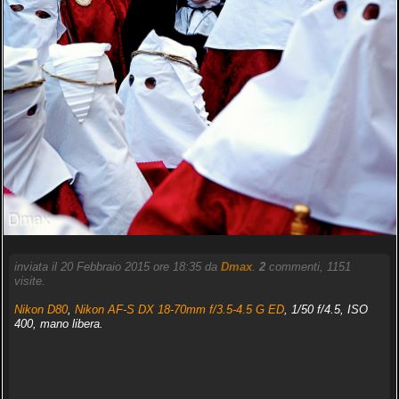
inviata il 20 Febbraio 2015 ore 18:35 da
Dmax
.
2
commenti, 1151
visite.
Nikon D80
,
Nikon AF-S DX 18-70mm f/3.5-4.5 G ED
, 1/50 f/4.5, ISO
400, mano libera.