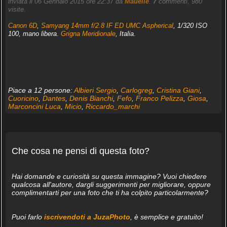
inviata il 06 Gennaio 2015 ore 22:37 da
Mauelle
.
7
commenti, 980
visite.
Canon 6D
,
Samyang 14mm f/2.8 IF ED UMC Aspherical
, 1/320 ISO
100, mano libera.
Grigna Meridionale
, Italia.
Piace a 12 persone:
Albieri Sergio
,
Carlogreg
,
Cristina Giani
,
Cuoricino
,
Dantes
,
Denis Bianchi
,
Fefo
,
Franco Pelizza
,
Giosa
,
Marconcini Luca
,
Micio
,
Riccardo_marchi
Che cosa ne pensi di questa foto?
Hai domande e curiosità su questa immagine? Vuoi chiedere
qualcosa all'autore, dargli suggerimenti per migliorare, oppure
complimentarti per una foto che ti ha colpito particolarmente?
Puoi farlo
iscrivendoti a JuzaPhoto
, è semplice e gratuito!