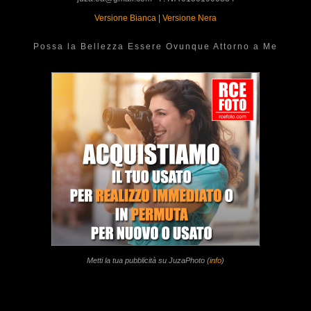
Versione Bianca
|
Versione Nera
Possa la Bellezza Essere Ovunque Attorno a Me
Metti la tua pubblicità su JuzaPhoto (
info
)