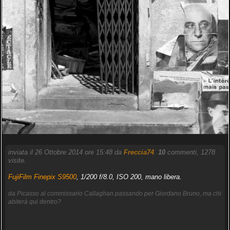
inviata il 26 Ottobre 2014 ore 15:48 da
Freccia74
.
10
commenti, 1278
visite.
FujiFilm Finepix S9500
, 1/200 f/8.0, ISO 200, mano libera.
da Picasso al commissario Callaghan passando per Giordano Bruno, ma chi
abiterà qui dentro?