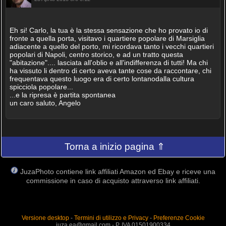
Eh si! Carlo, la tua è la stessa sensazione che ho provato io di
fronte a quella porta, visitavo i quartiere popolare di Marsiglia
adiacente a quello del porto, mi ricordava tanto i vecchi quartieri
popolari di Napoli, centro storico, e ad un tratto questa
"abitazione".... lasciata all'oblio e all'indifferenza di tutti! Ma chi
ha vissuto li dentro di certo aveva tante cose da raccontare, chi
frequentava questo luogo era di certo lontanodalla cultura
spicciola popolare...
...e la ripresa è partita spontanea
un caro saluto, Angelo
Torna a inizio pagina ⇑
JuzaPhoto contiene link affiliati Amazon ed Ebay e riceve una
commissione in caso di acquisto attraverso link affiliati.
Versione desktop
-
Termini di utilizzo e Privacy
-
Preferenze Cookie
juza.ea@gmail.com - P. IVA 01501900334