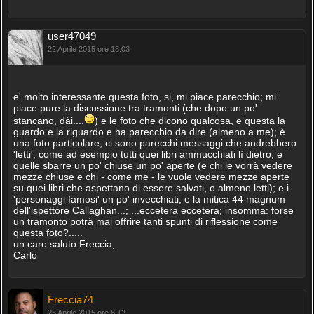
user47049
22 Aprile 2015 ore 18:03
e' molto interessante questa foto, si, mi piace parecchio; mi
piace pure la discussione tra tramonti (che dopo un po'
stancano, dài....
) e le foto che dicono qualcosa, e questa la
guardo e la riguardo e ha parecchio da dire (almeno a me); è
una foto particolare, ci sono parecchi messaggi che andrebbero
'letti', come ad esempio tutti quei libri ammucchiati lì dietro; e
quelle sbarre un po' chiuse un po' aperte (e chi le vorrà vedere
mezze chiuse e chi - come me - le vuole vedere mezze aperte
su quei libri che aspettano di essere salvati, o almeno letti); e i
'personaggi famosi' un po' invecchiati, e la mitica 44 magnum
dell'ispettore Callaghan...; ...eccetera eccetera; insomma: forse
un tramonto potrà mai offrire tanti spunti di riflessione come
questa foto?.....
un caro saluto Freccia,
Carlo
Freccia74
25 Aprile 2015 ore 8:12