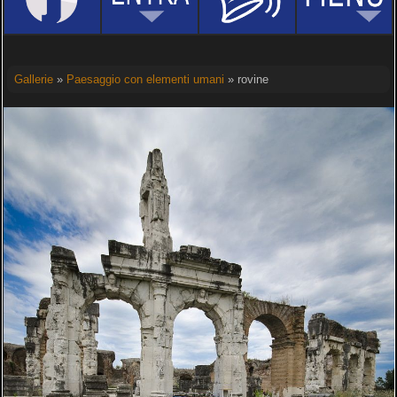
Gallerie
»
Paesaggio con elementi umani
» rovine