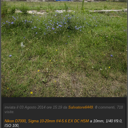
inviata il 03 Agosto 2014 ore 15:19 da
Salvatore6449
.
0
commenti, 718
visite.
Nikon D7000
,
Sigma 10-20mm f/4-5.6 EX DC HSM
a 10mm, 1/40 f/9.0,
ISO 100,