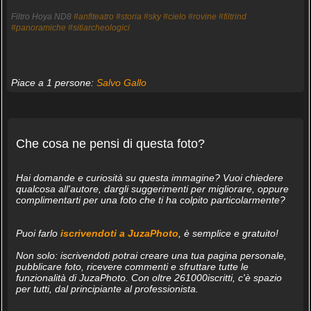
Filtro Hoya ND8
#anfiteatro
#storia
#sky
#cielo
#rovine
#filtrind
#panoramiche
#sitiarcheologici
Piace a 1 persone:
Salvo Gallo
Che cosa ne pensi di questa foto?
Hai domande e curiosità su questa immagine? Vuoi chiedere
qualcosa all'autore, dargli suggerimenti per migliorare, oppure
complimentarti per una foto che ti ha colpito particolarmente?
Puoi farlo
iscrivendoti a JuzaPhoto
, è semplice e gratuito!
Non solo: iscrivendoti potrai creare una tua pagina personale,
pubblicare foto, ricevere commenti e sfruttare tutte le
funzionalità di JuzaPhoto. Con oltre 261000iscritti, c'è spazio
per tutti, dal principiante al professionista.