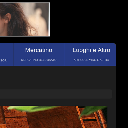
Mercatino
Luoghi e Altro
MERCATINO DELL'USATO
ARTICOLI, #TAG E ALTRO
SSORI