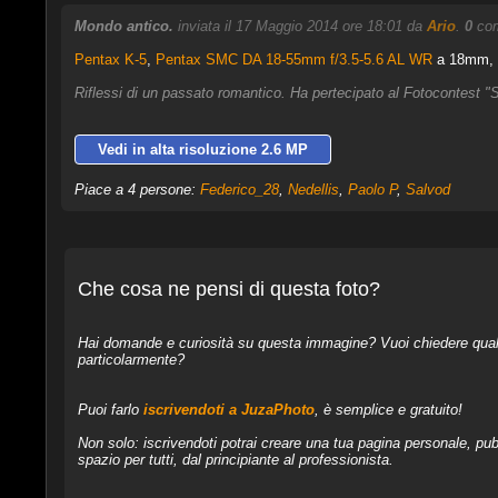
Mondo antico.
inviata il 17 Maggio 2014 ore 18:01 da
Ario
.
0
com
Pentax K-5
,
Pentax SMC DA 18-55mm f/3.5-5.6 AL WR
a 18mm, 1
Riflessi di un passato romantico. Ha pertecipato al Fotocontest "
Vedi in alta risoluzione 2.6 MP
Piace a 4 persone:
Federico_28
,
Nedellis
,
Paolo P
,
Salvod
Che cosa ne pensi di questa foto?
Hai domande e curiosità su questa immagine? Vuoi chiedere qualcos
particolarmente?
Puoi farlo
iscrivendoti a JuzaPhoto
, è semplice e gratuito!
Non solo: iscrivendoti potrai creare una tua pagina personale, pubb
spazio per tutti, dal principiante al professionista.