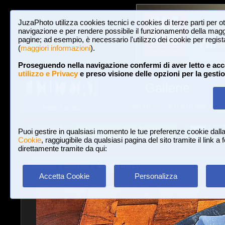
JuzaPhoto utilizza cookies tecnici e cookies di terze parti per o
navigazione e per rendere possibile il funzionamento della maggi
pagine; ad esempio, è necessario l'utilizzo dei cookie per registar
(
maggiori informazioni
).
Proseguendo nella navigazione confermi di aver letto e acc
utilizzo e Privacy
e preso visione delle opzioni per la gesti
Gallerie
3,023,340 FOTO E 16 GALLERIE
HOME E NEWS
Iscriviti a JuzaPhoto!
A
A
Login
Puoi gestire in qualsiasi momento le tue preferenze cookie dall
Cookie
, raggiugibile da qualsiasi pagina del sito tramite il link a
direttamente tramite da qui:
Gallerie
»
Still Life
» Mondo antico.
Accetta Cookie
Personalizza