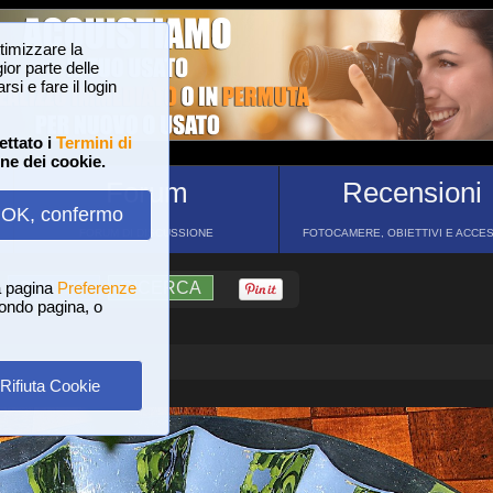
ttimizzare la
or parte delle
si e fare il login
ettato i
Termini di
one dei cookie.
Forum
Recensioni
OK, confermo
FORUM DI DISCUSSIONE
FOTOCAMERE, OBIETTIVI E ACCE
a pagina
?
AIUTO
Preferenze
RICERCA
 fondo pagina, o
Rifiuta Cookie