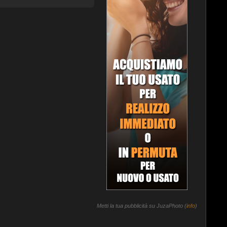
Metti la tua pubblicità su JuzaPhoto (
info
)