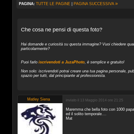
»
PAGINA:
TUTTE LE PAGINE
|
PAGINA SUCCESSIVA
Che cosa ne pensi di questa foto?
Hai domande e curiosità su questa immagine? Vuoi chiedere qualcos
particolarmente?
Puoi farlo
iscrivendoti a JuzaPhoto
, è semplice e gratuito!
Non solo: iscrivendoti potrai creare una tua pagina personale, pubb
spazio per tutti, dal principiante al professionista.
Matley Siena
inviato il 13 Maggio 2014 ore 21:25
Maremma che bella foto con 1000 papave
ed il solito temporale....
Mat