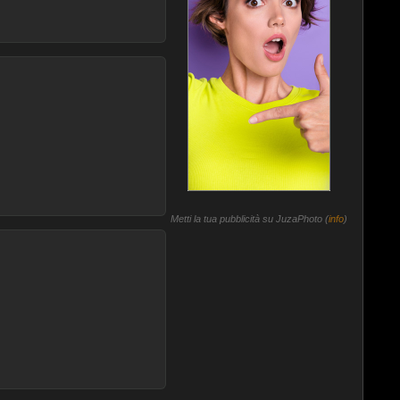
Metti la tua pubblicità su JuzaPhoto (
info
)