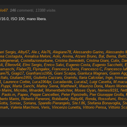
lo67
.
146
commenti, 13388 visite.
/16.0, ISO 100, mano libera.
eri Sergio
,
Alby67
,
Ale.r
,
Ale76
,
Alegiane78
,
Alessandro Garino
,
Alessandro 
ea Costaguta
,
Annalisa Meloni
,
Aolo
,
Arvina
,
Atzeni Bruno
,
Bal
,
Berna
,
Betti
odegenerali
,
Costellazioniurbane
,
Cristina Benedetti
,
Cristina Giani
,
Cutix
,
Dan
li
,
Ellerov64
,
Elmi Sergio
,
Enrico Salvi
,
Eugenio Costa
,
Eugenio Sacchetti
,
E
gamaschi
,
Flaber70
,
Flyingalex
,
Francesca Doria
,
Francesco C
,
Francesco Iaf
are75
,
Giagi17
,
Gianfranco1956
,
Giani Scarpa
,
Gianluca Magnani
,
Gianni Agg
Italo
,
Giuliano1955
,
Giulietta Cazzaro
,
Gramilu
,
Ilaria Calciolari
,
Inge
,
Innocen
1
,
Laurence Corbie
,
Luca1964pr
,
Lucadavide
,
Lucata2
,
Luigi Casetta
,
M.macu
 Puppi
,
Marta Sanchi
,
Matley Siena
,
MatthewX
,
Maurizio Doria
,
Mauro Mones
 Marini
,
Microbo
,
Mnardell
,
Momentbelichter
,
Moses Oyan
,
Nemesi9191
,
Net
,
Paolo.m
,
Papex
,
Peppe Cancellieri
,
Peter Pipistrello
,
Pier Giuseppe Grolla
,
berto Marini
,
Roberto Paneroni
,
Robibarbè
,
Roby66
,
Ronda
,
Rossofumi
,
Rricc
Sotta
,
Soniax
,
Soriana
,
Sparello Pierangelo
,
Ste.f.86
,
Stefania Bonavoglia
,
St
.mark
,
Valeria Marchioni
,
Veris
,
Vincenzo Lunetta
,
Vittorio Pensa
,
Vittorio Sca