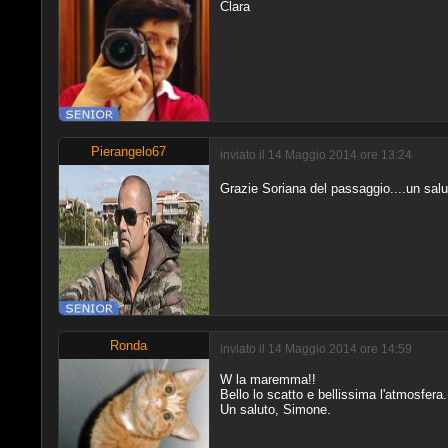
Clara
Pierangelo67
inviato il 14 Maggio 2014 ore 13:24
Grazie Soriana del passaggio....un salu
Ronda
inviato il 14 Maggio 2014 ore 14:59
W la maremma!!
Bello lo scatto e bellissima l'atmosfera.
Un saluto, Simone.