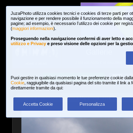
JuzaPhoto utilizza cookies tecnici e cookies di terze parti per o
navigazione e per rendere possibile il funzionamento della maggi
pagine; ad esempio, è necessario l'utilizzo dei cookie per registar
(
maggiori informazioni
).
Proseguendo nella navigazione confermi di aver letto e acc
utilizzo e Privacy
e preso visione delle opzioni per la gesti
Gallerie
3,022,825 FOTO E 16 GALLERIE
HOME E NEWS
Iscriviti a JuzaPhoto!
A
A
Login
Puoi gestire in qualsiasi momento le tue preferenze cookie dall
Cookie
, raggiugibile da qualsiasi pagina del sito tramite il link a
direttamente tramite da qui:
Gallerie
»
Paesaggio Naturale
» Maremma rossa
Accetta Cookie
Personalizza