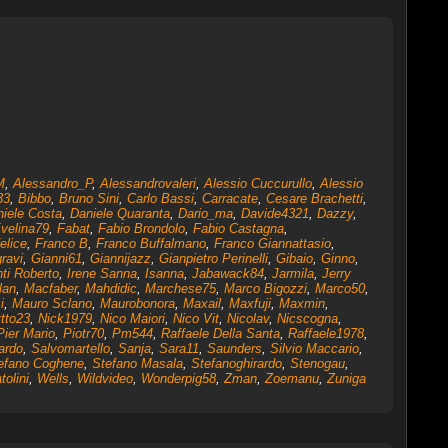
M
,
Alessandro_P
,
Alessandrovaleri
,
Alessio Cuccurullo
,
Alessio
33
,
Bibbo
,
Bruno Sini
,
Carlo Bassi
,
Carracate
,
Cesare Brachetti
,
iele Costa
,
Daniele Quaranta
,
Dario_ma
,
Davide4321
,
Dazzy
,
velina79
,
Fabat
,
Fabio Brondolo
,
Fabio Castagna
,
elice
,
Franco B
,
Franco Buffalmano
,
Franco Giannattasio
,
ravi
,
Gianni61
,
Giannijazz
,
Gianpietro Perinelli
,
Gibaio
,
Ginno
,
ti Roberto
,
Irene Sanna
,
Isanna
,
Jabawack84
,
Jarmila
,
Jerry
lan
,
Macfaber
,
Mahdidic
,
Marchese75
,
Marco Bigozzi
,
Marco50
,
i
,
Mauro Sclano
,
Maurobonora
,
Maxail
,
Maxfuji
,
Maxmin
,
ttto23
,
Nick1979
,
Nico Maiori
,
Nico Vit
,
Nicolav
,
Nicscogna
,
Pier Mario
,
Piotr70
,
Pm544
,
Raffaele Della Santa
,
Raffaele1978
,
ardo
,
Salvomartello
,
Sanja
,
Sara11
,
Saunders
,
Silvio Maccario
,
efano Coghene
,
Stefano Masala
,
Stefanoghirardo
,
Stenogau
,
tolini
,
Wells
,
Wildvideo
,
Wonderpig58
,
Zman
,
Zoemanu
,
Zuniga