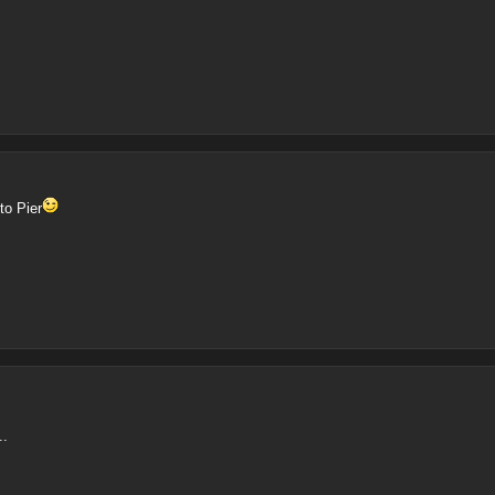
to Pier
..