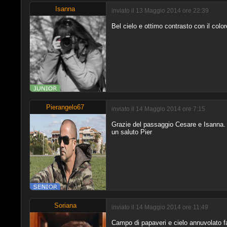
Isanna
inviato il 13 Maggio 2014 ore 22:39
Bel cielo e ottimo contrasto con il colo
Pierangelo67
inviato il 14 Maggio 2014 ore 7:15
Grazie del passaggio Cesare e Isanna.
un saluto Pier
Soriana
inviato il 14 Maggio 2014 ore 11:49
Campo di papaveri e cielo annuvolato f