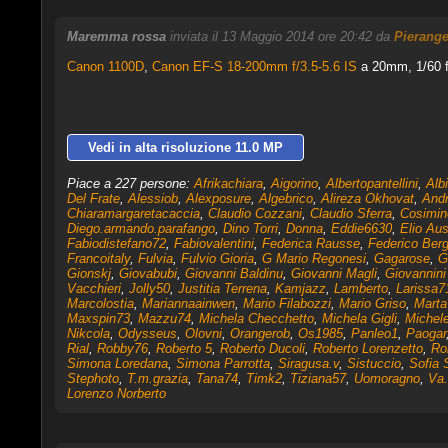
Maremma rossa
inviata il 13 Maggio 2014 ore 20:42 da
Pierange
Canon 1100D
,
Canon EF-S 18-200mm f/3.5-5.6 IS
a 20mm, 1/60 f
Vedi in alta risoluzione 11.0 MP
Piace a 227 persone:
Afrikachiara
,
Aigorino
,
Albertopantellini
,
Albi
Del Frate
,
Alessiob
,
Alexposure
,
Algebrico
,
Alireza Okhovat
,
Andr
Chiaramargaretacaccia
,
Claudio Cozzani
,
Claudio Sferra
,
Cosimin
Diego.armando.parafango
,
Dino Torri
,
Donna
,
Eddie6630
,
Elio Ausi
Fabiodistefano72
,
Fabiovalentini
,
Federica Rausse
,
Federico Ber
Francoitaly
,
Fulvia
,
Fulvio Gioria
,
G Mario Regonesi
,
Gagarose
,
G
Gionskj
,
Giovabubi
,
Giovanni Baldinu
,
Giovanni Magli
,
Giovannini 
Vacchieri
,
Jolly50
,
Justitia Terrena
,
Kamjazz
,
Lamberto
,
Larissa7
Marcolostia
,
Mariannaainwen
,
Mario Filabozzi
,
Mario Griso
,
Marta
Maxspin73
,
Mazzu74
,
Michela Checchetto
,
Michela Gigli
,
Michele
Nikcola
,
Odysseus
,
Olovni
,
Orangerob
,
Os1985
,
Panleo1
,
Paogar
Rial
,
Robby76
,
Roberto 5
,
Roberto Ducoli
,
Roberto Lorenzetto
,
Ro
Simona Loredana
,
Simona Parrotta
,
Siragusa.v
,
Sistuccio
,
Sofia 
Stephoto
,
T.m.grazia
,
Tana74
,
Timk2
,
Tiziana57
,
Uomoragno
,
Va
Lorenzo Norberto