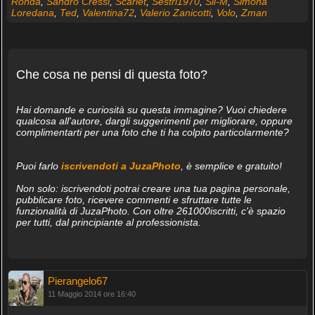
Ronda
,
Sandro Cressi
,
Scarlet
,
Sestri1970
,
Sil-M
,
Simona
Loredana
,
Ted
,
Valentina72
,
Valerio Zanicotti
,
Volo
,
Zman
Che cosa ne pensi di questa foto?
Hai domande e curiosità su questa immagine? Vuoi chiedere
qualcosa all'autore, dargli suggerimenti per migliorare, oppure
complimentarti per una foto che ti ha colpito particolarmente?
Puoi farlo
iscrivendoti a JuzaPhoto
, è semplice e gratuito!
Non solo: iscrivendoti potrai creare una tua pagina personale,
pubblicare foto, ricevere commenti e sfruttare tutte le
funzionalità di JuzaPhoto. Con oltre 261000iscritti, c'è spazio
per tutti, dal principiante al professionista.
Pierangelo67
11 Maggio 2014 ore 16:40