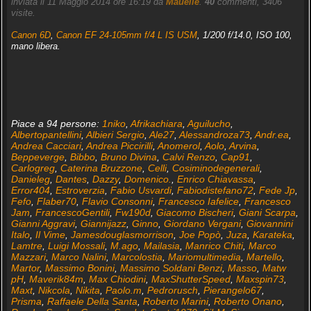
inviata il 11 Maggio 2014 ore 16:19 da
Mauelle
.
40
commenti, 3406
visite.
Canon 6D
,
Canon EF 24-105mm f/4 L IS USM
, 1/200 f/14.0, ISO 100,
mano libera.
Piace a 94 persone:
1niko
,
Afrikachiara
,
Aguilucho
,
Albertopantellini
,
Albieri Sergio
,
Ale27
,
Alessandroza73
,
Andr.ea
,
Andrea Cacciari
,
Andrea Piccirilli
,
Anomerol
,
Aolo
,
Arvina
,
Beppeverge
,
Bibbo
,
Bruno Divina
,
Calvi Renzo
,
Cap91
,
Carlogreg
,
Caterina Bruzzone
,
Celli
,
Cosiminodegenerali
,
Danieleg
,
Dantes
,
Dazzy
,
Domenico.
,
Enrico Chiavassa
,
Error404
,
Estroverzia
,
Fabio Usvardi
,
Fabiodistefano72
,
Fede Jp
,
Fefo
,
Flaber70
,
Flavio Consonni
,
Francesco Iafelice
,
Francesco
Jam
,
FrancescoGentili
,
Fw190d
,
Giacomo Bischeri
,
Giani Scarpa
,
Gianni Aggravi
,
Giannijazz
,
Ginno
,
Giordano Vergani
,
Giovannini
Italo
,
Il Vime
,
Jamesdouglasmorrison
,
Joe Popò
,
Juza
,
Karateka
,
Lamtre
,
Luigi Mossali
,
M.ago
,
Mailasia
,
Manrico Chiti
,
Marco
Mazzari
,
Marco Nalini
,
Marcolostia
,
Mariomultimedia
,
Martello
,
Martor
,
Massimo Bonini
,
Massimo Soldani Benzi
,
Masso
,
Matw
pH
,
Maverik84m
,
Max Chiodini
,
MaxShutterSpeed
,
Maxspin73
,
Maxt
,
Nikcola
,
Nikita
,
Paolo.m
,
Pedrorusch
,
Pierangelo67
,
Prisma
,
Raffaele Della Santa
,
Roberto Marini
,
Roberto Onano
,