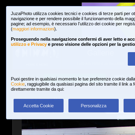
JuzaPhoto utilizza cookies tecnici e cookies di terze parti per o
navigazione e per rendere possibile il funzionamento della maggi
pagine; ad esempio, è necessario l'utilizzo dei cookie per registar
(
maggiori informazioni
).
Proseguendo nella navigazione confermi di aver letto e acc
utilizzo e Privacy
e preso visione delle opzioni per la gesti
Gallerie
3,022,825 FOTO E 16 GALLERIE
HOME E NEWS
Iscriviti a JuzaPhoto!
A
A
Login
Puoi gestire in qualsiasi momento le tue preferenze cookie dall
Cookie
, raggiugibile da qualsiasi pagina del sito tramite il link a
direttamente tramite da qui:
Gallerie
»
Sport
» McLaren
Accetta Cookie
Personalizza