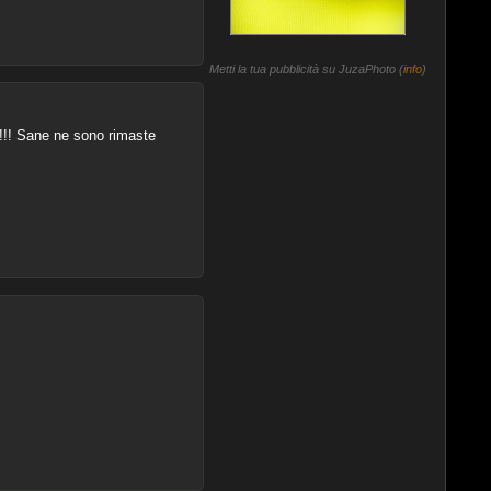
Metti la tua pubblicità su JuzaPhoto (
info
)
 !!! Sane ne sono rimaste