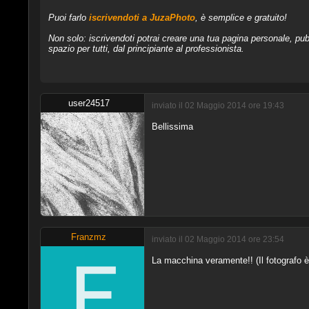
Puoi farlo
iscrivendoti a JuzaPhoto
, è semplice e gratuito!
Non solo: iscrivendoti potrai creare una tua pagina personale, pubb
spazio per tutti, dal principiante al professionista.
user24517
inviato il 02 Maggio 2014 ore 19:43
Bellissima
Franzmz
inviato il 02 Maggio 2014 ore 23:54
La macchina veramente!! (Il fotografo 