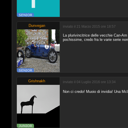
Dunvegan
inviato il 21 Marzo 2015 ore 18:57
La plurivincitrice delle vecchie Can-Am
pochissime, credo fra le varie serie non
Grishnakh
inviato il 04 Luglio 2016 ore 13:34
Non ci credo! Muoio di invidia! Una Mc