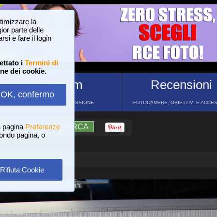
ttimizzare la
or parte delle
si e fare il login
ettato i
Termini di
one dei cookie.
Forum
Recensioni
OK, confermo
FORUM DI DISCUSSIONE
FOTOCAMERE, OBIETTIVI E ACCE
a pagina
?
AIUTO
Preferenze
RICERCA
 fondo pagina, o
Rifiuta Cookie