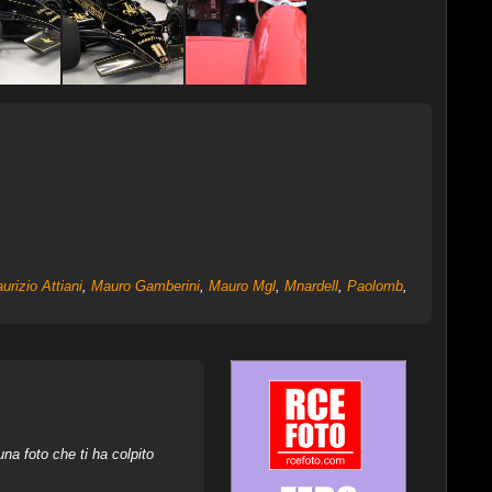
urizio Attiani
,
Mauro Gamberini
,
Mauro Mgl
,
Mnardell
,
Paolomb
,
na foto che ti ha colpito