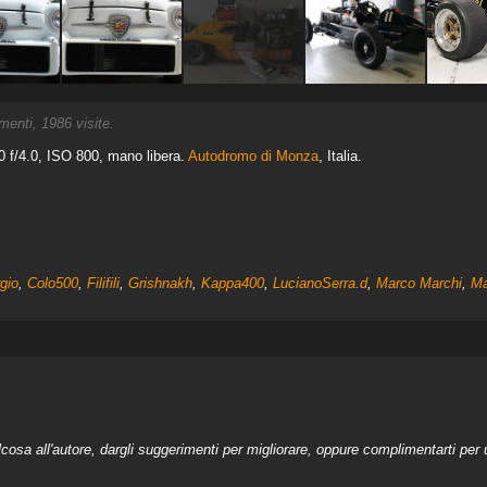
nti, 1986 visite.
f/4.0, ISO 800, mano libera.
Autodromo di Monza
, Italia.
gio
,
Colo500
,
Filifili
,
Grishnakh
,
Kappa400
,
LucianoSerra.d
,
Marco Marchi
,
Ma
a all'autore, dargli suggerimenti per migliorare, oppure complimentarti per u