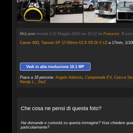
McLaren
inviata il 02 Maggio 2014 ore 19:22 da
Franzmz
.
5
comme
Canon 40D
,
Tamron SP 17-50mm f/2.8 XR Di II LD
a 17mm, 1/100 
Vedi in alta risoluzione 10.1 MP
Piace a 18 persone:
Angelo Adorisio
,
Camporeale EV
,
Ciocca Ser
Rendy L.
,
Ste2
Che cosa ne pensi di questa foto?
Hai domande e curiosità su questa immagine? Vuoi chiedere qualcos
particolarmente?