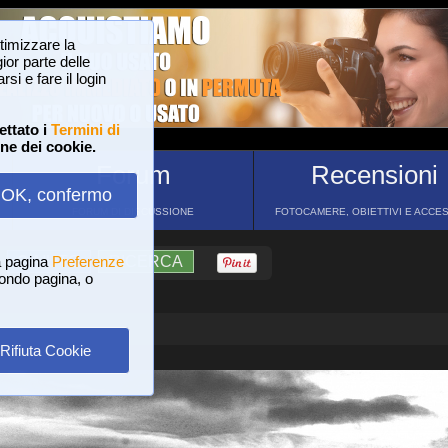
ttimizzare la
or parte delle
si e fare il login
ettato i
Termini di
one dei cookie.
Forum
Recensioni
OK, confermo
FORUM DI DISCUSSIONE
FOTOCAMERE, OBIETTIVI E ACCE
a pagina
?
AIUTO
Preferenze
RICERCA
 fondo pagina, o
Rifiuta Cookie