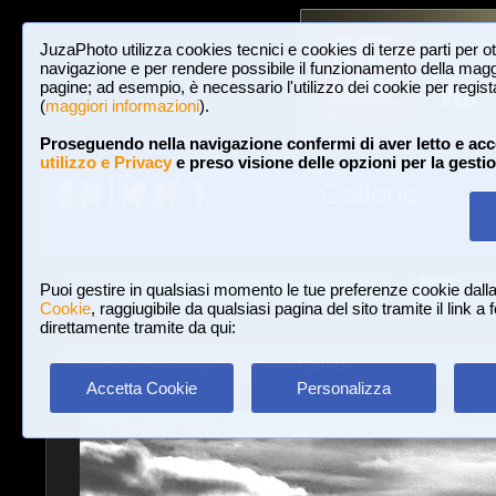
JuzaPhoto utilizza cookies tecnici e cookies di terze parti per o
navigazione e per rendere possibile il funzionamento della maggi
pagine; ad esempio, è necessario l'utilizzo dei cookie per registar
(
maggiori informazioni
).
Proseguendo nella navigazione confermi di aver letto e acc
utilizzo e Privacy
e preso visione delle opzioni per la gesti
Gallerie
3,023,340 FOTO E 16 GALLERIE
HOME E NEWS
Iscriviti a JuzaPhoto!
A
A
Login
Puoi gestire in qualsiasi momento le tue preferenze cookie dall
Cookie
, raggiugibile da qualsiasi pagina del sito tramite il link a
direttamente tramite da qui:
Gallerie
»
Paesaggio Naturale
» Clouds
Accetta Cookie
Personalizza