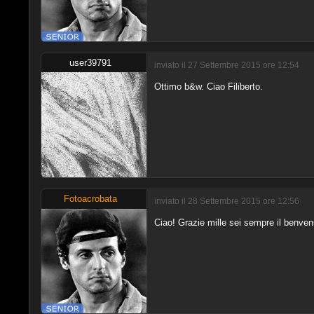
user39791
inviato il 27 Settembre 2015 ore 12:54
Ottimo b&w. Ciao Filiberto.
Fotoacrobata
inviato il 28 Settembre 2015 ore 12:56
Ciao! Grazie mille sei sempre il benven