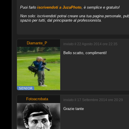
Puoi farlo
iscrivendoti a JuzaPhoto
, è semplice e gratuito!
Non solo: iscrivendoti potrai creare una tua pagina personale, pubb
spazio per tutti, dal principiante al professionista.
Diamante_P
inviato il 22 Agosto 2014 ore 22:35
Bello scatto, complimenti!
Fotoacrobata
inviato il 17 Settembre 2014 ore 20:29
Grazie tante