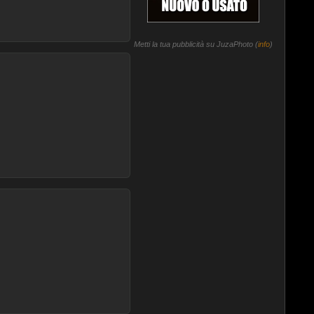
Metti la tua pubblicità su JuzaPhoto (
info
)