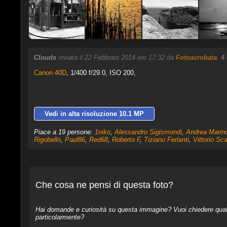
Clouds
inviata il 22 Febbraio 2014 ore 17:32 da
Fotoacrobata
.
4
Canon 40D
,
1/400 f/29.0, ISO 200,
Vedi in alta risoluzione 10.1 MP
Piace a 19 persone:
1niko
,
Alessandro Sigismondi
,
Andrea Marin
Rigobello
,
Paul86
,
Red68
,
Roberto F
,
Tiziano Ferlanti
,
Vittorio Sca
Che cosa ne pensi di questa foto?
Hai domande e curiosità su questa immagine? Vuoi chiedere qualcos
particolarmente?