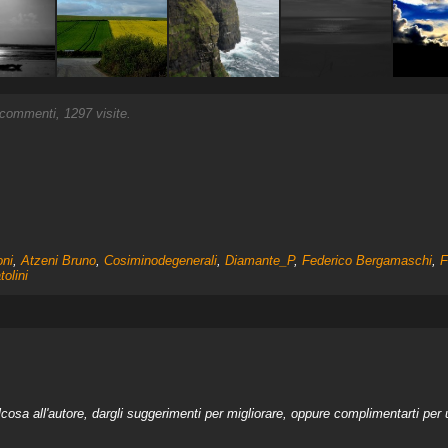
commenti, 1297 visite.
oni
,
Atzeni Bruno
,
Cosiminodegenerali
,
Diamante_P
,
Federico Bergamaschi
,
F
tolini
a all'autore, dargli suggerimenti per migliorare, oppure complimentarti per u