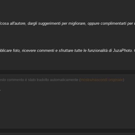
a all'autore, dargli suggerimenti per migliorare, oppure complimentarti per u
licare foto, ricevere commenti e sfruttare tutte le funzionalità di JuzaPhoto. C
uesto commento è stato tradotto automaticamente (
mostra/nascondi originale
)
.