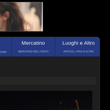
Mercatino
Luoghi e Altro
MERCATINO DELL'USATO
ARTICOLI, #TAG E ALTRO
SSORI