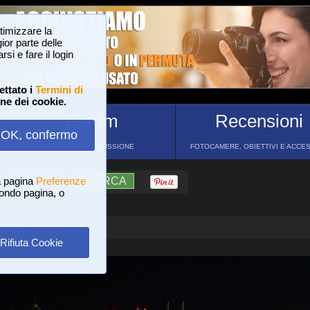
ttimizzare la
or parte delle
si e fare il login
ettato i
Termini di
one dei cookie.
Forum
Recensioni
OK, confermo
FORUM DI DISCUSSIONE
FOTOCAMERE, OBIETTIVI E ACCE
a pagina
?
AIUTO
Preferenze
RICERCA
 fondo pagina, o
ignano
Rifiuta Cookie