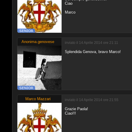
Ciao
Marco
Anonima.genovese
inviato il 14 Aprile 2014 ore 21:11
Splendida Genova, bravo Marco!
Marco Mazzari
inviato il 14 Aprile 2014 ore 21:55
Grazie Paola!
Ciao!!!