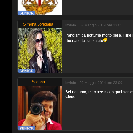
Simona Loredana
inviato il 02 Maggio 2014 ore 23:05
Panoramica notturna molto bella, i like i
Buonanotte, un saluto
Soriana
inviato il 02 Maggio 2014 ore 23:09
Bel notturno, mi piace molto quel serp
Clara