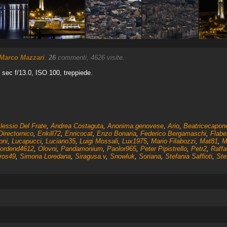
Marco Mazzari
.
26
commenti, 4626 visite.
ec f/13.0, ISO 100, treppiede.
lessio Del Frate
,
Andrea Costaguta
,
Anonima.genovese
,
Ario
,
Beatricecapon
Directornico
,
Enkill72
,
Enricocat
,
Enzo Bonaria
,
Federico Bergamaschi
,
Flabe
oni
,
Lucapucci
,
Luciano35
,
Luigi Mossali
,
Lux1975
,
Mario Filabozzi
,
Mat81
,
M
ordend4612
,
Olovni
,
Pandamonium
,
Paolor965
,
Peter Pipistrello
,
Petr2
,
Raffa
ros49
,
Simona Loredana
,
Siragusa.v
,
Snowluk
,
Soriana
,
Stefania Saffioti
,
Ste