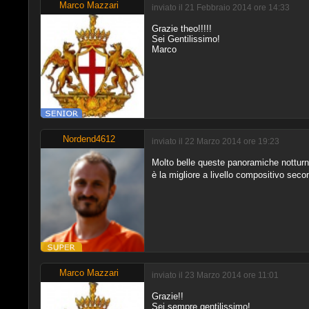
Marco Mazzari
inviato il 21 Febbraio 2014 ore 14:33
Grazie theo!!!!!
Sei Gentilissimo!
Marco
Nordend4612
inviato il 22 Marzo 2014 ore 19:23
Molto belle queste panoramiche nottur
è la migliore a livello compositivo sec
Marco Mazzari
inviato il 23 Marzo 2014 ore 11:01
Grazie!!
Sei sempre gentilissimo!