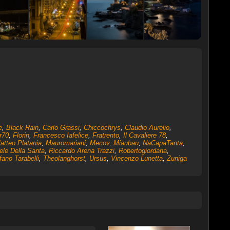
e
,
Black Rain
,
Carlo Grassi
,
Chiccochrys
,
Claudio Aurelio
,
r70
,
Florin
,
Francesco Iafelice
,
Fratrento
,
Il Cavaliere 78
,
atteo Platania
,
Mauromariani
,
Mecov
,
Miaubau
,
NaCapaTanta
,
ele Della Santa
,
Riccardo Arena Trazzi
,
Robertogiordana
,
fano Tarabelli
,
Theolanghorst
,
Ursus
,
Vincenzo Lunetta
,
Zuniga