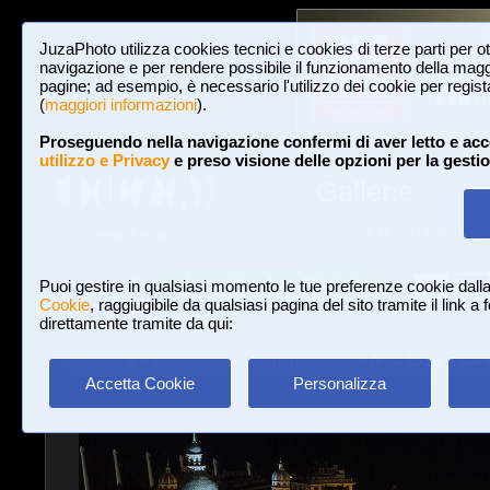
JuzaPhoto utilizza cookies tecnici e cookies di terze parti per o
navigazione e per rendere possibile il funzionamento della maggi
pagine; ad esempio, è necessario l'utilizzo dei cookie per registar
(
maggiori informazioni
).
Proseguendo nella navigazione confermi di aver letto e acc
utilizzo e Privacy
e preso visione delle opzioni per la gesti
Gallerie
3,023,340 FOTO E 16 GALLERIE
HOME E NEWS
Iscriviti a JuzaPhoto!
A
A
Login
Puoi gestire in qualsiasi momento le tue preferenze cookie dall
Cookie
, raggiugibile da qualsiasi pagina del sito tramite il link a
direttamente tramite da qui:
Gallerie
»
Paesaggio con elementi umani
» Area Expo e Car
Accetta Cookie
Personalizza