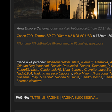
Area Expo e Carignano
inviata il 20 Febbraio 2014 ore 23:17 da
Canon 70D
,
Tamron SP 70-200mm f/2.8 Di VC USD
a 172mm, 30 s
#Notturno
#NightPhotos
#Panoramiche
#LungheEsposizioni
Piace a 74 persone:
Albertopantellini
,
Alefa
,
Alemaff
,
Alemalva
,
A
Cristian Degl'innocenti
,
Daniele Petruccioli
,
Dantes
,
Diamante_P
,
Ilmore52
,
Laura Curcio
,
Lele79
,
Licia
,
Lorenzo Crovetto
,
Luca Bar
Nadia1984
,
Nadir Francesco Capoccia
,
Nico Maiori
,
Nicscogna
,
N
Rosanna Rosy
,
S.sabbat
,
Sabrina Musante
,
Sandro Mosca
,
Sand
Lorenzo Norberto
»
PAGINA:
TUTTE LE PAGINE
|
PAGINA SUCCESSIVA