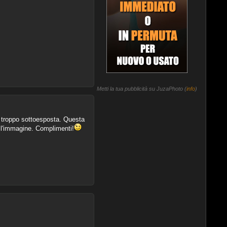
Metti la tua pubblicità su JuzaPhoto (
info
)
 troppo sottoesposta. Questa
all'immagine. Complimenti!