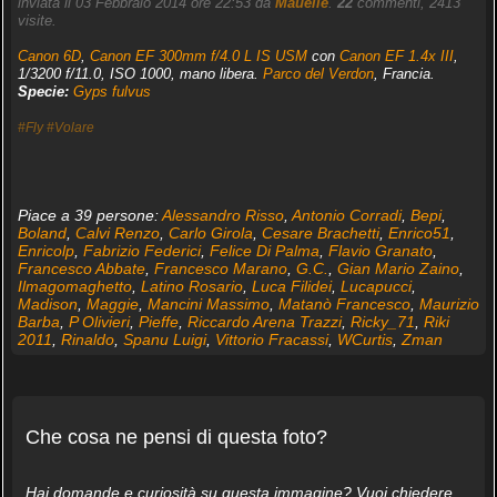
inviata il 03 Febbraio 2014 ore 22:53 da
Mauelle
.
22
commenti, 2413
visite.
Canon 6D
,
Canon EF 300mm f/4.0 L IS USM
con
Canon EF 1.4x III
,
1/3200 f/11.0, ISO 1000, mano libera.
Parco del Verdon
, Francia.
Specie:
Gyps fulvus
#Fly
#Volare
Piace a 39 persone:
Alessandro Risso
,
Antonio Corradi
,
Bepi
,
Boland
,
Calvi Renzo
,
Carlo Girola
,
Cesare Brachetti
,
Enrico51
,
Enricolp
,
Fabrizio Federici
,
Felice Di Palma
,
Flavio Granato
,
Francesco Abbate
,
Francesco Marano
,
G.C.
,
Gian Mario Zaino
,
Ilmagomaghetto
,
Latino Rosario
,
Luca Filidei
,
Lucapucci
,
Madison
,
Maggie
,
Mancini Massimo
,
Matanò Francesco
,
Maurizio
Barba
,
P Olivieri
,
Pieffe
,
Riccardo Arena Trazzi
,
Ricky_71
,
Riki
2011
,
Rinaldo
,
Spanu Luigi
,
Vittorio Fracassi
,
WCurtis
,
Zman
Che cosa ne pensi di questa foto?
Hai domande e curiosità su questa immagine? Vuoi chiedere