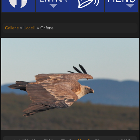
Gallerie
»
Uccelli
» Grifone