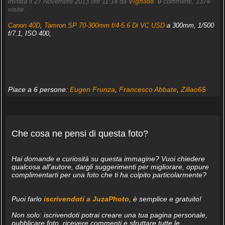
inviata il 27 Novembre 2013 ore 11:14 da
Vigna88
.
0
commenti, 1374
visite.
Canon 40D
,
Tamron SP 70-300mm f/4-5.6 Di VC USD
a 300mm, 1/500
f/7.1, ISO 400,
Piace a 6 persone:
Eugen Frunza
,
Francesco Abbate
,
Zillao65
Che cosa ne pensi di questa foto?
Hai domande e curiosità su questa immagine? Vuoi chiedere
qualcosa all'autore, dargli suggerimenti per migliorare, oppure
complimentarti per una foto che ti ha colpito particolarmente?
Puoi farlo
iscrivendoti a JuzaPhoto
, è semplice e gratuito!
Non solo: iscrivendoti potrai creare una tua pagina personale,
pubblicare foto, ricevere commenti e sfruttare tutte le