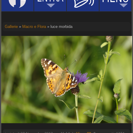
Gallerie
»
Macro e Flora
» luce morbida