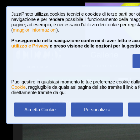
JuzaPhoto utilizza cookies tecnici e cookies di terze parti per o
navigazione e per rendere possibile il funzionamento della maggi
pagine; ad esempio, è necessario l'utilizzo dei cookie per registar
(
maggiori informazioni
).
Proseguendo nella navigazione confermi di aver letto e acc
utilizzo e Privacy
e preso visione delle opzioni per la gesti
Gallerie
3,023,106 FOTO E 16 GALLERIE
HOME E NEWS
Iscriviti a JuzaPhoto!
A
A
Login
Puoi gestire in qualsiasi momento le tue preferenze cookie dall
Cookie
, raggiugibile da qualsiasi pagina del sito tramite il link a
direttamente tramite da qui:
Gallerie
»
Uccelli
» Sull'Adda
Accetta Cookie
Personalizza