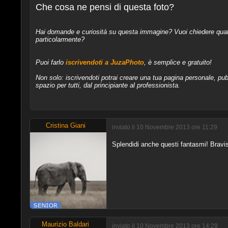
Che cosa ne pensi di questa foto?
Hai domande e curiosità su questa immagine? Vuoi chiedere qualcos
particolarmente?
Puoi farlo
iscrivendoti a JuzaPhoto
, è semplice e gratuito!
Non solo: iscrivendoti potrai creare una tua pagina personale, pubb
spazio per tutti, dal principiante al professionista.
Cristina Giani
inviato il 10 Novembre 2013 ore 11:29
Splendidi anche questi fantasmi! Brav
Maurizio Baldari
inviato il 10 Novembre 2013 ore 14:29