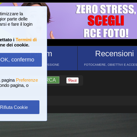
ttimizzare la
or parte delle
si e fare il login
ettato i
Termini di
one dei cookie.
Forum
Recensioni
OK, confermo
FORUM DI DISCUSSIONE
FOTOCAMERE, OBIETTIVI E ACCE
a pagina
?
AIUTO
Preferenze
RICERCA
 fondo pagina, o
Rifiuta Cookie