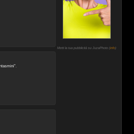
Metti la tua pubblicità su JuzaPhoto (
info
)
ntasmini".