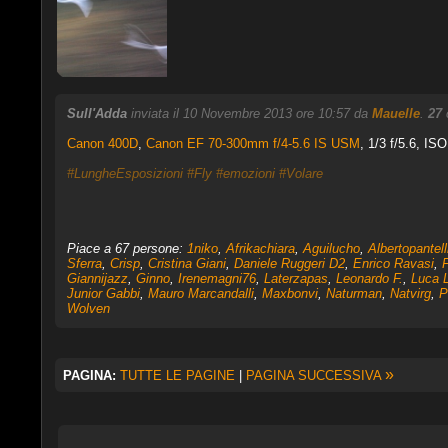
Sull'Adda
inviata il 10 Novembre 2013 ore 10:57 da
Mauelle
.
27
c
Canon 400D
,
Canon EF 70-300mm f/4-5.6 IS USM
, 1/3 f/5.6, IS
#LungheEsposizioni
#Fly
#emozioni
#Volare
Piace a 67 persone:
1niko
,
Afrikachiara
,
Aguilucho
,
Albertopantell
Sferra
,
Crisp
,
Cristina Giani
,
Daniele Ruggeri D2
,
Enrico Ravasi
,
F
Giannijazz
,
Ginno
,
Irenemagni76
,
Laterzapas
,
Leonardo F.
,
Luca 
Junior Gabbi
,
Mauro Marcandalli
,
Maxbonvi
,
Naturman
,
Natvirg
,
P
Wolven
»
PAGINA:
TUTTE LE PAGINE
|
PAGINA SUCCESSIVA