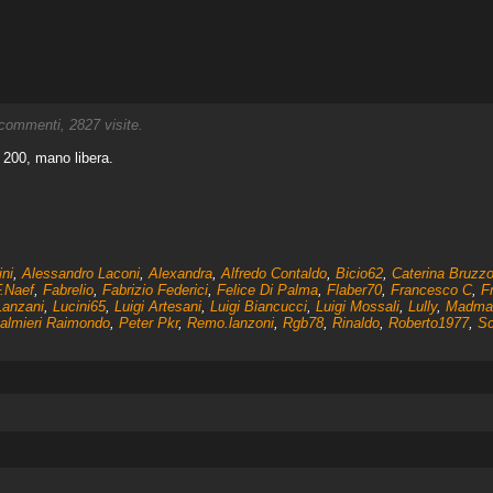
ommenti, 2827 visite.
O 200, mano libera.
ini
,
Alessandro Laconi
,
Alexandra
,
Alfredo Contaldo
,
Bicio62
,
Caterina Bruzz
.Naef
,
Fabrelio
,
Fabrizio Federici
,
Felice Di Palma
,
Flaber70
,
Francesco C
,
F
Lanzani
,
Lucini65
,
Luigi Artesani
,
Luigi Biancucci
,
Luigi Mossali
,
Lully
,
Madma
almieri Raimondo
,
Peter Pkr
,
Remo.lanzoni
,
Rgb78
,
Rinaldo
,
Roberto1977
,
Sc