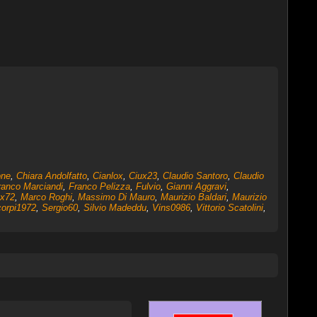
one
,
Chiara Andolfatto
,
Cianlox
,
Ciux23
,
Claudio Santoro
,
Claudio
ranco Marciandi
,
Franco Pelizza
,
Fulvio
,
Gianni Aggravi
,
x72
,
Marco Roghi
,
Massimo Di Mauro
,
Maurizio Baldari
,
Maurizio
orpi1972
,
Sergio60
,
Silvio Madeddu
,
Vins0986
,
Vittorio Scatolini
,