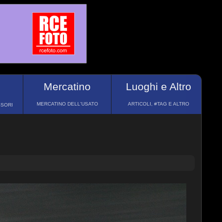
Mercatino
Luoghi e Altro
MERCATINO DELL'USATO
ARTICOLI, #TAG E ALTRO
SSORI