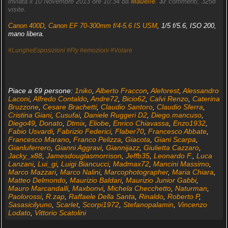
inviata il 10 Novembre 2013 ore 10:34 da
Mauelle
.
37
commenti, 3258
visite.
Canon 400D
,
Canon EF 70-300mm f/4-5.6 IS USM
, 1/5 f/5.6, ISO 200,
mano libera.
#LungheEsposizioni
#Fly
#emozioni
#Volare
Piace a 69 persone:
1niko
,
Alberto Fraccon
,
Aleforest
,
Alessandro
Laconi
,
Alfredo Contaldo
,
Andre72
,
Bicio62
,
Calvi Renzo
,
Caterina
Bruzzone
,
Cesare Brachetti
,
Claudio Santoro
,
Claudio Sferra
,
Cristina Giani
,
Cusufai
,
Daniele Ruggeri D2
,
Diego.mancuso
,
Diego49
,
Donato
,
Dtmix
,
Eliobe
,
Enrico Chiavassa
,
Enzo1932
,
Fabio Usvardi
,
Fabrizio Federici
,
Flaber70
,
Francesco Abbate
,
Francesco Marano
,
Franco Pelizza
,
Giacota
,
Giani Scarpa
,
Gianluferrero
,
Gianni Aggravi
,
Giannijazz
,
Giulietta Cazzaro
,
Jacky_x88
,
Jamesdouglasmorrison
,
Jeffb35
,
Leonardo F.
,
Luca
Lanzani
,
Lui_gi
,
Luigi Biancucci
,
Madmax72
,
Mancini Massimo
,
Marco Mazzari
,
Marco Nalini
,
Marcophotographer
,
Maria Chiara
,
Matteo Delmondo
,
Maurizio Baldari
,
Maurizio Junior Gabbi
,
Mauro Marcandalli
,
Maxbonvi
,
Michela Checchetto
,
Naturman
,
Paolorossi
,
R.zap
,
Raffaele Della Santa
,
Rinaldo
,
Roberto P
,
Sasasicilyuno
,
Scarlet
,
Scorpi1972
,
Stefanopalamin
,
Vincenzo
Lodato
,
Vittorio Scatolini