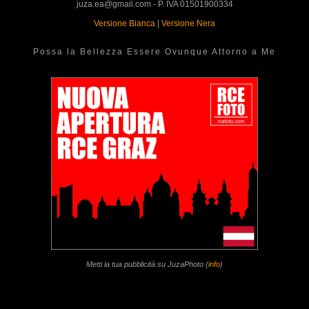
juza.ea@gmail.com - P. IVA 01501900334
Versione Bianca
|
Versione Nera
Possa la Bellezza Essere Ovunque Attorno a Me
Metti la tua pubblicità su JuzaPhoto (
info
)