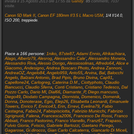
inviata il 15 Agosto 2013 ore 17:55 da
Gandy
.
85
commenti, 7037
visite.
Canon 5D Mark II
,
Canon EF 180mm f/3.5 L Macro USM
, 1/4 f/14.0,
ISO 200, treppiede.
Piace a 166 persone:
1niko
,
87ste87
,
Adami Ennio
,
Afrikachiara
,
Alago
,
Albertz79
,
Alesrog
,
Alessandro Cale'
,
Alessandro Moneta
,
Alessandro Riva
,
Alessio Dorigo
,
Alessiosolinas
,
Alfredo64
,
Alice e
Giacomo
,
Andesigno
,
Andrea Boscaro Photo
,
Andrea Zannoni
,
AndreaOZ
,
Angelo84
,
Angelo959
,
Anto55
,
Arvina
,
Bal
,
Balocchi
Angelo
,
Balzani Antonio
,
Brad Pipis
,
Bruno Divina
,
Cap91
,
Capellone24
,
Carlogreg
,
Caterina D.M.
,
Ciottyphoto
,
Claudio
Biancucci
,
Claudio Sferra
,
Conti Cristiano
,
Cristiano Tedesco
,
Dal
Pozzo Carlo
,
Dario Ml
,
Dial66
,
Diamante_P
,
Diego.mancuso
,
Diego49
,
Diodato Campagna
,
Diornista
,
Domenico
,
Domenik
,
Donna
,
Donoterase
,
Egio
,
Elep26
,
Elisabetta Leonardi
,
Emanuele
Towers
,
Enrico F
,
Enrico43
,
Erin
,
Errevi
,
Evelina79
,
Fabio
Castagna
,
Fabio24
,
Fabiopisciotta
,
Fabrizio Municchi
,
Fabrizio
Sgrignuoli
,
Falena
,
Francesca2006
,
Francesco De Rossi
,
Franco
Abbiati
,
Franco Pastorino
,
Franco Vianello
,
Franz67
,
Frapaso
,
Fulvio Gioria
,
Fviscio
,
Gabriele Bartozzi
,
Gaetano Perego
,
Gagarose
,
Gi.dirocco
,
Gian Carlo Calcaterra
,
Giancarlo Di Miceli
,