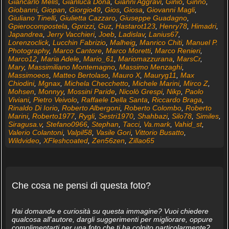
Giancarlo Melis
,
Gianluca Donà
,
Gianni Aggravi
,
Ginio
,
Ginno
,
Giobanni
,
Giopan
,
Giorgio49
,
Gios
,
Giosa
,
Giovanni Magli
,
Giuliano Tinelli
,
Giulietta Cazzaro
,
Giuseppe Guadagno
,
Gpierocompostela
,
Gprizzi
,
Guz
,
Hastarot123
,
Henry78
,
Himadri
,
Japandrea
,
Jerry Vacchieri
,
Joeb
,
Ladislav
,
Lanius67
,
Lorenzoclick
,
Lucchin Fabrizio
,
Malheig
,
Manrico Chiti
,
Manuel P.
Photography
,
Marco Cantore
,
Marco Moretti
,
Marco Renieri
,
Marco12
,
Maria Adele
,
Mario_61
,
Mariomazzurana
,
MarsCr
,
Mary
,
Massimiliano Montemagno
,
Massimo Menzaghi
,
Massimoeos
,
Matteo Bertolaso
,
Mauro X
,
Mauryg11
,
Max
Chiodini
,
Mgnax
,
Michela Checchetto
,
Michele Marini
,
Mirco Z
,
Mohsen
,
Monnyy
,
Mossini Paride
,
Nicolò Grespi
,
Nikp
,
Paolo
Viviani
,
Pietro Veivolo
,
Raffaele Della Santa
,
Riccardo Braga
,
Rinaldo Di Iorio
,
Roberto Albergoni
,
Roberto Colombo
,
Roberto
Marini
,
Roberto1977
,
Rygli
,
Sestri1970
,
Shahbazi
,
Silo78
,
Similes
,
Siragusa.v
,
Stefano0966
,
Stephan
,
Tacci
,
Va.mark
,
Vahid_st
,
Valerio Colantoni
,
Valpil58
,
Vasile Gori
,
Vittorio Busatto
,
Wildvideo
,
XFleshcoated
,
Zen56zen
,
Zillao65
Che cosa ne pensi di questa foto?
Hai domande e curiosità su questa immagine? Vuoi chiedere
qualcosa all'autore, dargli suggerimenti per migliorare, oppure
complimentarti per una foto che ti ha colpito particolarmente?