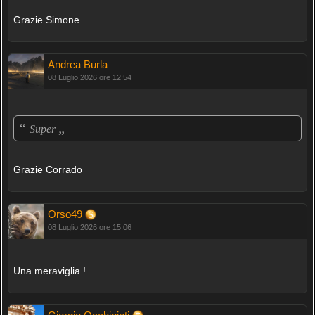
Grazie Simone
Andrea Burla
08 Luglio 2026 ore 12:54
“
„
Super
Grazie Corrado
Orso49
08 Luglio 2026 ore 15:06
Una meraviglia !