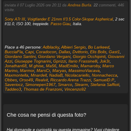
inviata il 07 Luglio 2026 ore 20:11 da
Andrea Burla
.
22
commenti, 446
visite.
Sony A7r III
,
Voigtlander E 21mm f/3.5 Color-Skopar Aspherical
, 2 sec
f/11.0, ISO 100, treppiede.
Passo Giau
, Italia.
Piace a 46 persone:
Adblacky
,
Albieri Sergio
,
Bo Larkeed
,
BucciaFla
,
Capi
,
Coradocon
,
Dallas
,
Dvittorio
,
Elis Bolis
,
Gast1
,
Giordano Santini
,
Giordano Vergani
,
Giorgio Occhipinti
,
Giovanni
Azzi
,
Giuseppe Tognarini
,
Gprizzi
,
Ilario Frassinelli
,
Jok3r
,
Jonathan68
,
M.ghise
,
Ma56
,
MadEmilio
,
Mamaroby
,
Marco
Marino
,
Marmor
,
MarsCr
,
Maryas
,
MassimoViacava
,
Maxmontella
,
Mnardell
,
NadiaB
,
Nicolacariello
,
Nonnachecca
,
Obbes
,
Orso49
,
Realvit
,
Riccardo Arena Trazzi
,
SamuelD.P.
,
Saveriocz
,
Simoneperi1967
,
Smarco
,
Stearm
,
Stefania Saffioti
,
Taddeo3
,
Thomas de Franzoni
,
Vincenzo92
Che cosa ne pensi di questa foto?
Hai domande e curiosità su questa immagine? Vuoi chiedere