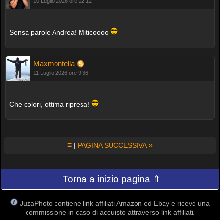
10 Luglio 2026 ore 22:12
Sensa parole Andrea! Miticoooo
Maxmontella
11 Luglio 2026 ore 9:36
Che colori, ottima ripresa!
≡
»
|
PAGINA SUCCESSIVA
Torna a inizio pagina ⇑
JuzaPhoto contiene link affiliati Amazon ed Ebay e riceve una
commissione in caso di acquisto attraverso link affiliati.