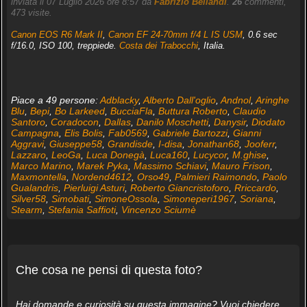
inviata il 07 Luglio 2026 ore 8:57 da
Fabrizio Bellandi
.
26
commenti,
473 visite.
Canon EOS R6 Mark II
,
Canon EF 24-70mm f/4 L IS USM
, 0.6 sec
f/16.0, ISO 100, treppiede.
Costa dei Trabocchi
, Italia.
Piace a 49 persone:
Adblacky
,
Alberto Dall'oglio
,
Andnol
,
Aringhe
Blu
,
Bepi
,
Bo Larkeed
,
BucciaFla
,
Buttura Roberto
,
Claudio
Santoro
,
Coradocon
,
Dallas
,
Danilo Moschetti
,
Danysir
,
Diodato
Campagna
,
Elis Bolis
,
Fab0569
,
Gabriele Bartozzi
,
Gianni
Aggravi
,
Giuseppe58
,
Grandisde
,
I-disa
,
Jonathan68
,
Jooferr
,
Lazzaro
,
LeoGa
,
Luca Donegà
,
Luca160
,
Lucycor
,
M.ghise
,
Marco Marino
,
Marek Pyka
,
Massimo Schiavi
,
Mauro Frison
,
Maxmontella
,
Nordend4612
,
Orso49
,
Palmieri Raimondo
,
Paolo
Gualandris
,
Pierluigi Asturi
,
Roberto Giancristoforo
,
Rriccardo
,
Silver58
,
Simobati
,
SimoneOssola
,
Simoneperi1967
,
Soriana
,
Stearm
,
Stefania Saffioti
,
Vincenzo Sciumè
Che cosa ne pensi di questa foto?
Hai domande e curiosità su questa immagine? Vuoi chiedere