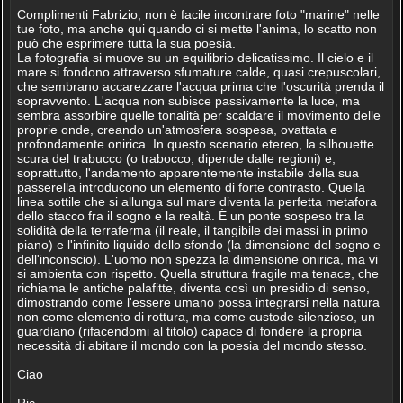
Complimenti Fabrizio, non è facile incontrare foto "marine" nelle
tue foto, ma anche qui quando ci si mette l'anima, lo scatto non
può che esprimere tutta la sua poesia.
La fotografia si muove su un equilibrio delicatissimo. Il cielo e il
mare si fondono attraverso sfumature calde, quasi crepuscolari,
che sembrano accarezzare l'acqua prima che l'oscurità prenda il
sopravvento. L'acqua non subisce passivamente la luce, ma
sembra assorbire quelle tonalità per scaldare il movimento delle
proprie onde, creando un'atmosfera sospesa, ovattata e
profondamente onirica. In questo scenario etereo, la silhouette
scura del trabucco (o trabocco, dipende dalle regioni) e,
soprattutto, l'andamento apparentemente instabile della sua
passerella introducono un elemento di forte contrasto. Quella
linea sottile che si allunga sul mare diventa la perfetta metafora
dello stacco fra il sogno e la realtà. È un ponte sospeso tra la
solidità della terraferma (il reale, il tangibile dei massi in primo
piano) e l'infinito liquido dello sfondo (la dimensione del sogno e
dell'inconscio). L'uomo non spezza la dimensione onirica, ma vi
si ambienta con rispetto. Quella struttura fragile ma tenace, che
richiama le antiche palafitte, diventa così un presidio di senso,
dimostrando come l'essere umano possa integrarsi nella natura
non come elemento di rottura, ma come custode silenzioso, un
guardiano (rifacendomi al titolo) capace di fondere la propria
necessità di abitare il mondo con la poesia del mondo stesso.
Ciao
Ric