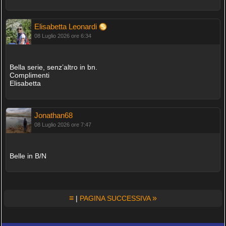
Elisabetta Leonardi
08 Luglio 2026 ore 6:34
Bella serie, senz’altro in bn.
Complimenti
Elisabetta
Jonathan68
08 Luglio 2026 ore 7:47
Belle in B/N
≡
»
|
PAGINA SUCCESSIVA