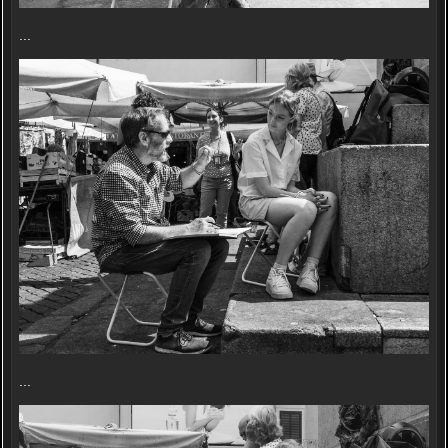
...
...