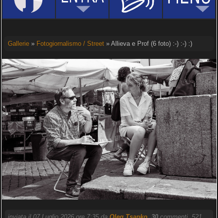
Gallerie
»
Fotogiornalismo / Street
» Allieva e Prof (6 foto) :-) :-) :)
inviata il 07 Luglio 2026 ore 7:35 da
Oleg Tsapko
.
30
commenti, 521