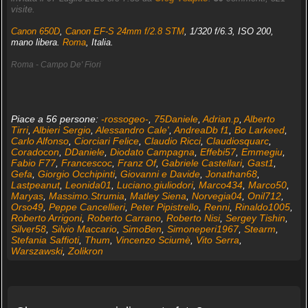
visite.
Canon 650D
,
Canon EF-S 24mm f/2.8 STM
, 1/320 f/6.3, ISO 200,
mano libera.
Roma
, Italia.
Roma - Campo De' Fiori
Piace a 56 persone:
-rossogeo-
,
75Daniele
,
Adrian.p
,
Alberto
Tirri
,
Albieri Sergio
,
Alessandro Cale'
,
AndreaDb f1
,
Bo Larkeed
,
Carlo Alfonso
,
Ciorciari Felice
,
Claudio Ricci
,
Claudiosquarc
,
Coradocon
,
DDaniele
,
Diodato Campagna
,
Effebi57
,
Emmegiu
,
Fabio F77
,
Francescoc
,
Franz Of
,
Gabriele Castellari
,
Gast1
,
Gefa
,
Giorgio Occhipinti
,
Giovanni e Davide
,
Jonathan68
,
Lastpeanut
,
Leonida01
,
Luciano.giuliodori
,
Marco434
,
Marco50
,
Maryas
,
Massimo.Strumia
,
Matley Siena
,
Norvegia04
,
Onil712
,
Orso49
,
Peppe Cancellieri
,
Peter Pipistrello
,
Renni
,
Rinaldo1005
,
Roberto Arrigoni
,
Roberto Carrano
,
Roberto Nisi
,
Sergey Tishin
,
Silver58
,
Silvio Maccario
,
SimoBen
,
Simoneperi1967
,
Stearm
,
Stefania Saffioti
,
Thum
,
Vincenzo Sciumè
,
Vito Serra
,
Warszawski
,
Zolikron